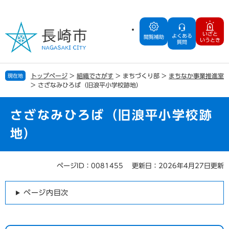
ペ
メ
ー
ニ
ジ
ュ
いざと
よくある
の
ー
閲覧補助
いうとき
質問
先
を
頭
飛
で
ば
トップページ
>
組織でさがす
>
まちづくり部
>
まちなか事業推進室
現在地
す
し
>
さざなみひろば（旧浪平小学校跡地）
。
て
本
文
さざなみひろば（旧浪平小学校跡
へ
地）
ページID：0081455
更新日：2026年4月27日更新
本
文
ページ内目次