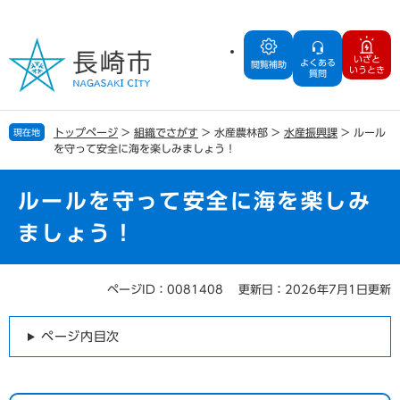
ペ
メ
ー
ニ
ジ
ュ
いざと
よくある
の
ー
閲覧補助
いうとき
質問
先
を
頭
飛
で
ば
トップページ
>
組織でさがす
>
水産農林部
>
水産振興課
>
ルール
現在地
す
し
を守って安全に海を楽しみましょう！
。
て
本
文
ルールを守って安全に海を楽しみ
へ
ましょう！
ページID：0081408
更新日：2026年7月1日更新
本
文
ページ内目次