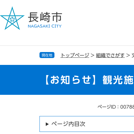
ペ
メ
ー
ニ
ジ
ュ
の
ー
先
を
頭
飛
で
ば
す
し
トップページ
>
組織でさがす
>
現在地
。
て
本
文
【お知らせ】観光
へ
ページID：0078
本
文
ページ内目次