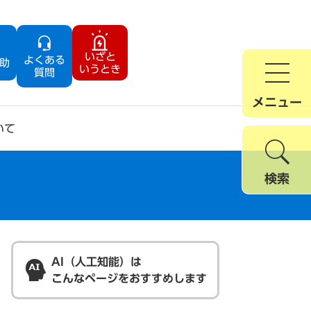
いざと
よくある
助
いうとき
質問
メニュー
いて
検索
AI（人工知能）は
こんなページをおすすめします