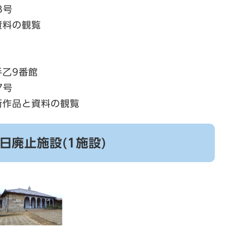
3号
資料の観覧
乙9番館
7号
作品と資料の観覧
1日廃止施設(1施設)