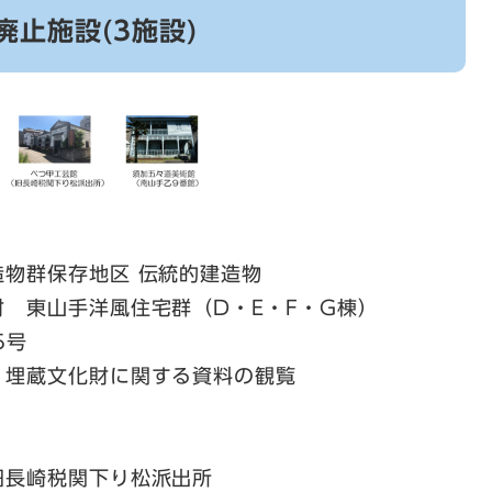
日廃止施設(3施設)
物群保存地区 伝統的建造物
洋風住宅群（D・E・F・G棟）
5号
埋蔵文化財に関する資料の観覧
長崎税関下り松派出所