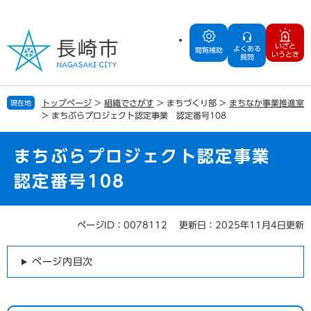
ペ
メ
ー
ニ
ジ
ュ
いざと
よくある
の
ー
閲覧補助
いうとき
質問
先
を
頭
飛
で
ば
トップページ
>
組織でさがす
>
まちづくり部
>
まちなか事業推進室
現在地
す
し
>
まちぶらプロジェクト認定事業 認定番号108
。
て
本
文
まちぶらプロジェクト認定事業
へ
認定番号108
ページID：0078112
更新日：2025年11月4日更新
本
文
ページ内目次