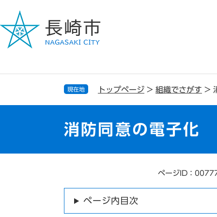
ペ
メ
ー
ニ
ジ
ュ
の
ー
先
を
頭
飛
で
ば
す
し
トップページ
>
組織でさがす
>
現在地
。
て
本
文
消防同意の電子化
へ
ページID：0077
本
文
ページ内目次