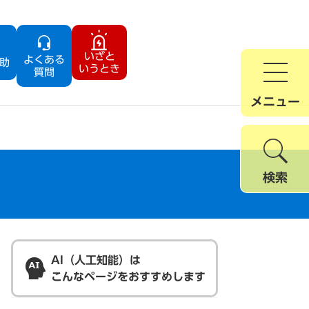
いざと
よくある
助
いうとき
質問
メニュー
検索
AI（人工知能）は
こんなページをおすすめします