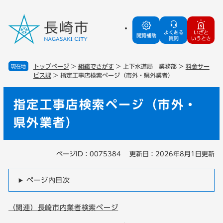
ペ
メ
ー
ニ
ジ
ュ
よくある
いざと
閲覧補助
質問
いうとき
の
ー
先
を
頭
飛
トップページ
>
組織でさがす
>
上下水道局 業務部
>
料金サー
現在地
で
ば
ビス課
>
指定工事店検索ページ（市外・県外業者）
す
し
。
て
指定工事店検索ページ（市外・
本
文
県外業者）
へ
ページID：0075384
更新日：2026年8月1日更新
本
文
ページ内目次
（関連）長崎市内業者検索ページ