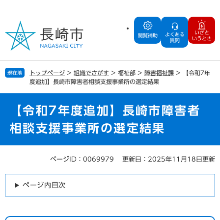
ペ
メ
ー
ニ
ジ
ュ
いざと
よくある
の
ー
閲覧補助
いうとき
質問
先
を
頭
飛
で
ば
トップページ
>
組織でさがす
>
福祉部
>
障害福祉課
>
【令和7年
現在地
す
し
度追加】長崎市障害者相談支援事業所の選定結果
。
て
本
文
【令和7年度追加】長崎市障害者
へ
相談支援事業所の選定結果
ページID：0069979
更新日：2025年11月18日更新
本
文
ページ内目次