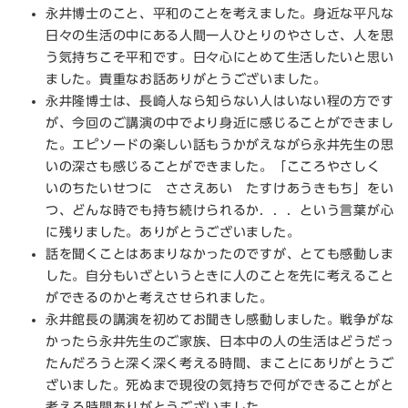
永井博士のこと、平和のことを考えました。身近な平凡な
日々の生活の中にある人間一人ひとりのやさしさ、人を思
う気持ちこそ平和です。日々心にとめて生活したいと思い
ました。貴重なお話ありがとうございました。
永井隆博士は、長崎人なら知らない人はいない程の方です
が、今回のご講演の中でより身近に感じることができまし
た。エピソードの楽しい話もうかがえながら永井先生の思
いの深さも感じることができました。「こころやさしく
いのちたいせつに ささえあい たすけあうきもち」をい
つ、どんな時でも持ち続けられるか．．．という言葉が心
に残りました。ありがとうございました。
話を聞くことはあまりなかったのですが、とても感動しま
した。自分もいざというときに人のことを先に考えること
ができるのかと考えさせられました。
永井館長の講演を初めてお聞きし感動しました。戦争がな
かったら永井先生のご家族、日本中の人の生活はどうだっ
たんだろうと深く深く考える時間、まことにありがとうご
ざいました。死ぬまで現役の気持ちで何ができることがと
考える時間ありがとうございました。