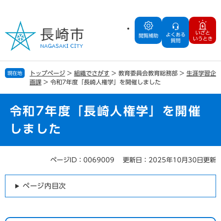
ペ
メ
ー
ニ
ジ
ュ
いざと
よくある
の
ー
閲覧補助
いうとき
質問
先
を
頭
飛
で
ば
トップページ
>
組織でさがす
>
教育委員会教育総務部
>
生涯学習企
現在地
す
し
画課
>
令和7年度「長崎人権学」を開催しました
。
て
本
文
令和7年度「長崎人権学」を開催
へ
しました
ページID：0069009
更新日：2025年10月30日更新
本
文
ページ内目次