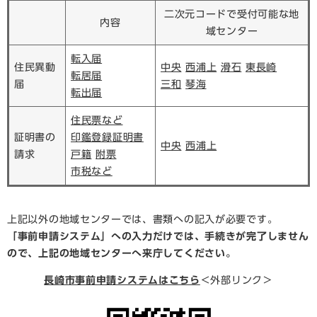
二次元コードで受付可能な地
内容
域センター
転入届
住民異動
中央
西浦上
滑石
東長崎
転居届
届
三和
琴海
転出届
住民票など
証明書の
印鑑登録証明書
中央
西浦上
請求
戸籍
附票
市税など
上記以外の地域センターでは、書類への記入が必要です。
「事前申請システム」への入力だけでは、手続きが完了しません
ので、上記の地域センターへ来庁してください。
長崎市事前申請システムはこちら
＜外部リンク＞