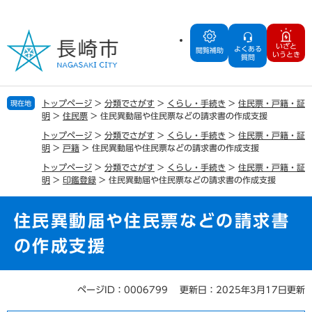
ペ
メ
ー
ニ
ジ
ュ
いざと
よくある
の
ー
閲覧補助
いうとき
質問
先
を
頭
飛
で
ば
トップページ
>
分類でさがす
>
くらし・手続き
>
住民票・戸籍・証
現在地
す
し
明
>
住民票
>
住民異動届や住民票などの請求書の作成支援
。
て
トップページ
>
分類でさがす
>
くらし・手続き
>
住民票・戸籍・証
本
明
>
戸籍
>
住民異動届や住民票などの請求書の作成支援
文
へ
トップページ
>
分類でさがす
>
くらし・手続き
>
住民票・戸籍・証
明
>
印鑑登録
>
住民異動届や住民票などの請求書の作成支援
住民異動届や住民票などの請求書
の作成支援
ページID：0006799
更新日：2025年3月17日更新
本
文