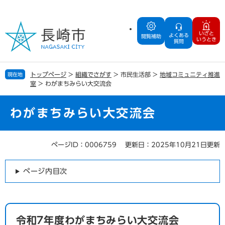
ペ
メ
ー
ニ
ジ
ュ
いざと
よくある
の
ー
閲覧補助
いうとき
質問
先
を
頭
飛
で
ば
トップページ
>
組織でさがす
>
市民生活部
>
地域コミュニティ推進
現在地
す
し
室
>
わがまちみらい大交流会
。
て
本
文
わがまちみらい大交流会
へ
ページID：0006759
更新日：2025年10月21日更新
本
文
ページ内目次
令和7年度わがまちみらい大交流会