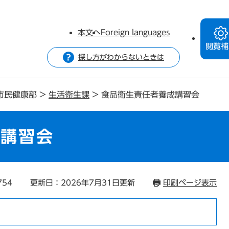
本文へ
Foreign languages
閲覧補
探し方がわからないときは
市民健康部
>
生活衛生課
>
食品衛生責任者養成講習会
成講習会
754
更新日：2026年7月31日更新
印刷ページ表示