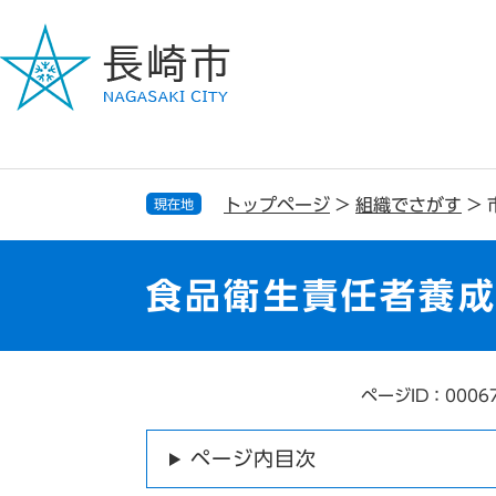
ペ
メ
ー
ニ
ジ
ュ
の
ー
先
を
頭
飛
で
ば
す
し
トップページ
>
組織でさがす
>
現在地
。
て
本
文
食品衛生責任者養
へ
ページID：0006
本
文
ページ内目次