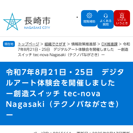
ペ
メ
ー
ニ
ジ
ュ
いざと
よくある
の
ー
閲覧補助
いうとき
質問
先
を
頭
飛
で
ば
トップページ
>
組織でさがす
>
情報政策推進部
>
DX推進課
>
令和
現在地
す
し
7年8月21日・25日 デジタルアート体験会を開催しました ー創造
。
て
スイッチ tec-nova Nagasaki（テクノバながさき）ー
本
文
令和7年8月21日・25日 デジタ
へ
ルアート体験会を開催しました
ー創造スイッチ tec-nova
Nagasaki（テクノバながさき）
ー