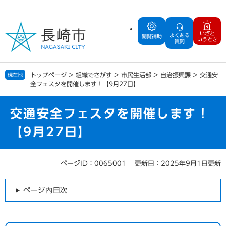
ペ
メ
ー
ニ
ジ
ュ
いざと
よくある
の
ー
閲覧補助
いうとき
質問
先
を
頭
飛
で
ば
トップページ
>
組織でさがす
>
市民生活部
>
自治振興課
>
交通安
現在地
す
し
全フェスタを開催します！【9月27日】
。
て
本
文
交通安全フェスタを開催します！
へ
【9月27日】
ページID：0065001
更新日：2025年9月1日更新
本
文
ページ内目次