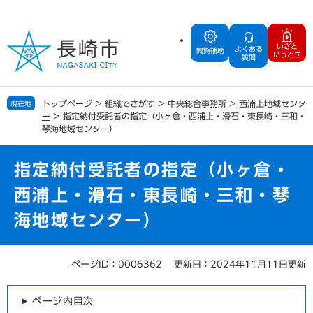
ペ
メ
ー
ニ
ジ
ュ
いざと
よくある
の
ー
閲覧補助
いうとき
質問
先
を
頭
飛
で
ば
トップページ
>
組織でさがす
>
中央総合事務所
>
西浦上地域センタ
現在地
す
し
ー
>
指定納付受託者の指定（小ヶ倉・西浦上・滑石・東長崎・三和・
。
て
琴海地域センター）
本
文
指定納付受託者の指定（小ヶ倉・
へ
西浦上・滑石・東長崎・三和・琴
海地域センター）
ページID：0006362
更新日：2024年11月11日更新
本
文
ページ内目次