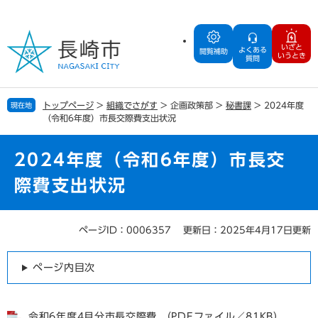
ペ
メ
ー
ニ
ジ
ュ
いざと
よくある
の
ー
閲覧補助
いうとき
質問
先
を
頭
飛
で
ば
トップページ
>
組織でさがす
>
企画政策部
>
秘書課
>
2024年度
現在地
す
し
（令和6年度）市長交際費支出状況
。
て
本
文
2024年度（令和6年度）市長交
へ
際費支出状況
ページID：0006357
更新日：2025年4月17日更新
本
文
ページ内目次
令和6年度4月分市長交際費 （PDFファイル／81KB）