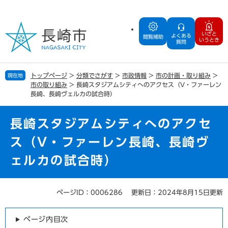
ペ
メ
ー
ニ
ジ
ュ
いざと
よくある
の
ー
閲覧補助
いうとき
質問
先
を
頭
飛
で
ば
トップページ
>
分類でさがす
>
市政情報
>
市の計画・取り組み
>
現在地
す
し
市の取り組み
>
長崎スタジアムシティへのアクセス（V・ファーレン
。
て
長崎、長崎ヴェルカの試合時）
本
文
長崎スタジアムシティへのアクセ
へ
ス（V・ファーレン長崎、長崎ヴ
ェルカの試合時）
ページID：0006286
更新日：2024年8月15日更新
本
文
ページ内目次