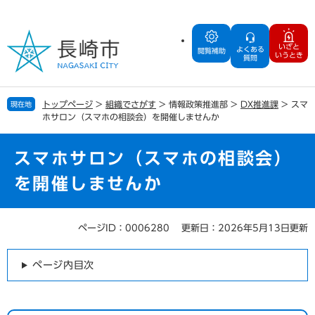
ペ
メ
ー
ニ
ジ
ュ
いざと
よくある
の
ー
閲覧補助
いうとき
質問
先
を
頭
飛
で
ば
トップページ
>
組織でさがす
>
情報政策推進部
>
DX推進課
>
スマ
現在地
す
し
ホサロン（スマホの相談会）を開催しませんか
。
て
本
文
スマホサロン（スマホの相談会）
へ
を開催しませんか
ページID：0006280
更新日：2026年5月13日更新
本
文
ページ内目次