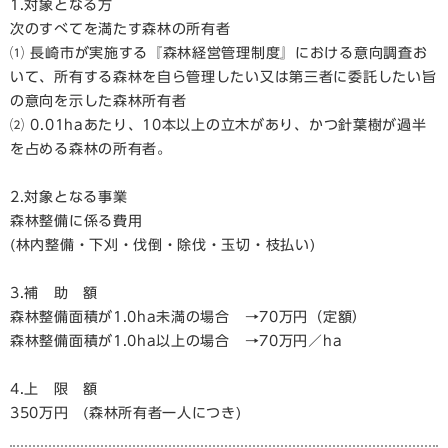
1.対象となる方
次のすべてを満たす森林の所有者
⑴ 長崎市が実施する『森林経営管理制度』における意向調査お
いて、所有する森林を自ら管理したい又は第三者に委託したい旨
の意向を示した森林所有者
⑵ 0.01haあたり、10本以上の立木があり、かつ針葉樹が過半
を占める森林の所有者。
2.対象となる事業
森林整備に係る費用
(林内整備・下刈・伐倒・除伐・玉切・枝払い)
3.補 助 額
森林整備面積が1.0ha未満の場合 →70万円（定額）
森林整備面積が1.0ha以上の場合 →70万円／ha
4.上 限 額
350万円 (森林所有者一人につき)