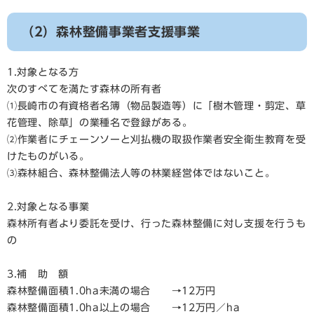
（2）森林整備事業者支援事業
1.対象となる方
次のすべてを満たす森林の所有者
⑴長崎市の有資格者名簿（物品製造等）に「樹木管理・剪定、草
花管理、除草」の業種名で登録がある。
⑵作業者にチェーンソーと刈払機の取扱作業者安全衛生教育を受
けたものがいる。
⑶森林組合、森林整備法人等の林業経営体ではないこと。
2.対象となる事業
森林所有者より委託を受け、行った森林整備に対し支援を行うも
の
3.補 助 額
森林整備面積1.0ha未満の場合 →12万円
森林整備面積1.0ha以上の場合 →12万円／ha