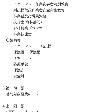
・チェーンソー作業従事者特別教育
・刈払機取扱作業者安全衛生教育
・林業普及指導員資格
・技術士(森林部門)
・森林施業プランナー
・林業技能士
〇装備等
・チェーンソー ・刈払機
・保護帽 ・保護網
・イヤーマフ
・防振手袋
・保護衣
・安全靴
3.補 助 額
補助対象経費の1/2
4.上 限 額