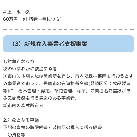
4.上 限 額
60万円 (申請者一者につき)
（3）新規参入事業者支援事業
1.対象となる方
次のいずれかに該当する者
⑴市内に本店または営業所を有し、市内で森林整備を行おうとす
る事業者であって、長崎市の有資格者名簿(登録区分：物品製造
等)に「樹木管理・剪定、草花管理、除草」の業種名で登録があ
る又は登録を行う見込のある事業者。
⑵市内の森林所有者。
2.対象となる事業
下記の資格の取得経費と装備品の購入に係る経費
〇資格等