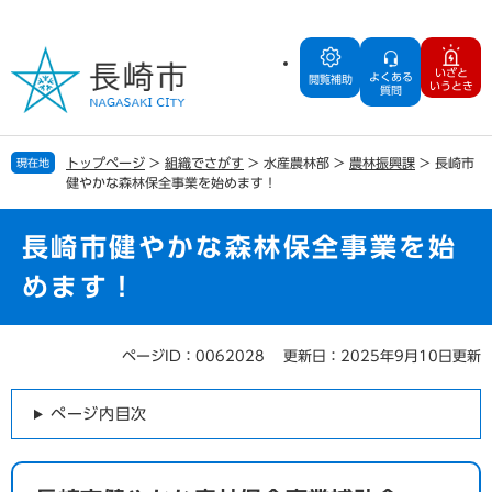
ペ
メ
ー
ニ
ジ
ュ
いざと
よくある
の
ー
閲覧補助
いうとき
質問
先
を
頭
飛
で
ば
トップページ
>
組織でさがす
>
水産農林部
>
農林振興課
>
長崎市
現在地
す
し
健やかな森林保全事業を始めます！
。
て
本
文
長崎市健やかな森林保全事業を始
へ
めます！
ページID：0062028
更新日：2025年9月10日更新
本
文
ページ内目次