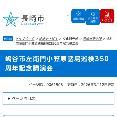
ペ
メ
ー
ニ
ジ
ュ
いざと
よくある
の
ー
閲覧補助
いうとき
質問
先
を
頭
飛
で
ば
トップページ
>
組織でさがす
>
文化観光部
>
長崎学研究所
>
嶋谷
現在地
す
し
市左衛門小笠原諸島巡検350周年記念講演会
。
て
本
文
嶋谷市左衛門小笠原諸島巡検350
へ
周年記念講演会
ページID：0061508
更新日：2026年3月12日更新
本
文
ページ内目次