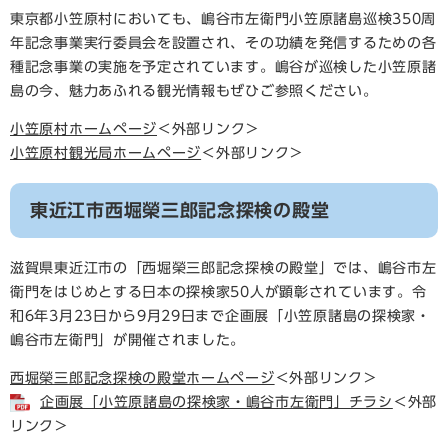
東京都小笠原村においても、嶋谷市左衛門小笠原諸島巡検350周
年記念事業実行委員会を設置され、その功績を発信するための各
種記念事業の実施を予定されています。嶋谷が巡検した小笠原諸
島の今、魅力あふれる観光情報もぜひご参照ください。
小笠原村ホームページ
＜外部リンク＞
小笠原村観光局ホームページ
＜外部リンク＞
東近江市西堀榮三郎記念探検の殿堂
滋賀県東近江市の「西堀榮三郎記念探検の殿堂」では、嶋谷市左
衛門をはじめとする日本の探検家50人が顕彰されています。令
和6年3月23日から9月29日まで企画展「小笠原諸島の探検家・
嶋谷市左衛門」が開催されました。
西堀榮三郎記念探検の殿堂ホームページ
＜外部リンク＞
企画展「小笠原諸島の探検家・嶋谷市左衛門」チラシ
＜外部
リンク＞