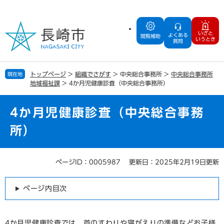
ペ
メ
ー
ニ
ジ
ュ
いざと
よくある
の
ー
閲覧補助
いうとき
質問
先
を
頭
飛
で
ば
トップページ
>
組織でさがす
>
中央総合事務所
>
中央総合事務所
現在地
す
し
地域福祉課
>
4か月児健康診査（中央総合事務所）
。
て
本
文
4か月児健康診査（中央総合事務
へ
所）
ページID：0005987
更新日：2025年2月19日更新
本
文
ページ内目次
4か月児健康診査では、首のすわりや寝がえりの準備などお子様