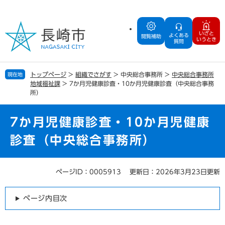
ペ
メ
ー
ニ
ジ
ュ
いざと
よくある
の
ー
閲覧補助
いうとき
質問
先
を
頭
飛
で
ば
トップページ
>
組織でさがす
>
中央総合事務所
>
中央総合事務所
現在地
す
し
地域福祉課
>
7か月児健康診査・10か月児健康診査（中央総合事務
。
て
所）
本
文
7か月児健康診査・10か月児健康
へ
診査（中央総合事務所）
ページID：0005913
更新日：2026年3月23日更新
本
文
ページ内目次