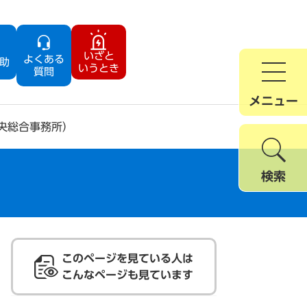
いざと
よくある
助
いうとき
質問
メニュー
央総合事務所）
検索
このページを見ている人は
こんなページも見ています