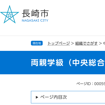
ペ
メ
ー
ニ
ジ
ュ
の
ー
先
を
頭
飛
で
ば
す
し
トップページ
>
組織でさがす
>
現在地
。
て
本
文
両親学級（中央総
へ
ページID：0005
本
文
ページ内目次