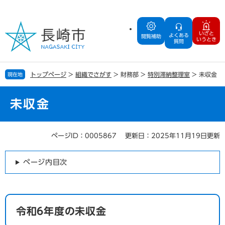
ペ
メ
ー
ニ
ジ
ュ
いざと
よくある
の
ー
閲覧補助
いうとき
質問
先
を
頭
飛
で
ば
トップページ
>
組織でさがす
>
財務部
>
特別滞納整理室
>
未収金
現在地
す
し
。
て
本
未収金
文
へ
ページID：0005867
更新日：2025年11月19日更新
本
文
ページ内目次
令和6年度の未収金