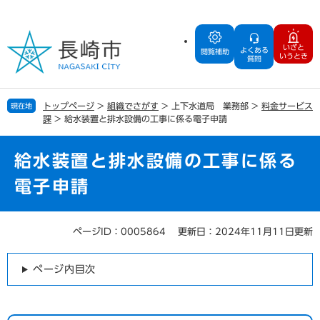
ペ
メ
ー
ニ
ジ
ュ
いざと
よくある
の
ー
閲覧補助
いうとき
質問
先
を
頭
飛
で
ば
トップページ
>
組織でさがす
>
上下水道局 業務部
>
料金サービス
現在地
す
し
課
>
給水装置と排水設備の工事に係る電子申請
。
て
本
文
給水装置と排水設備の工事に係る
へ
電子申請
ページID：0005864
更新日：2024年11月11日更新
本
文
ページ内目次