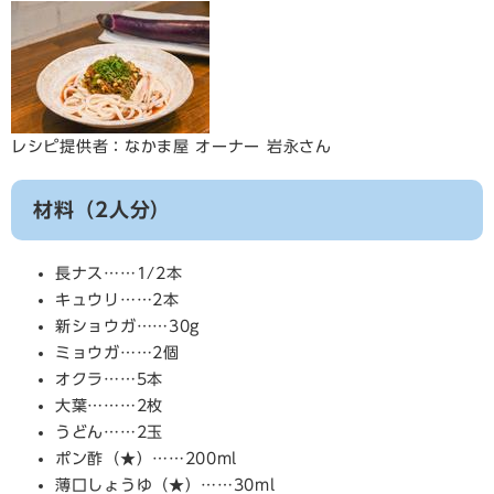
レシピ提供者：なかま屋 オーナー 岩永さん
材料（2人分）
長ナス……1/2本
キュウリ……2本
新ショウガ……30g
ミョウガ……2個
オクラ……5本
大葉………2枚
うどん……2玉
ポン酢（★）……200ml
薄口しょうゆ（★）……30ml