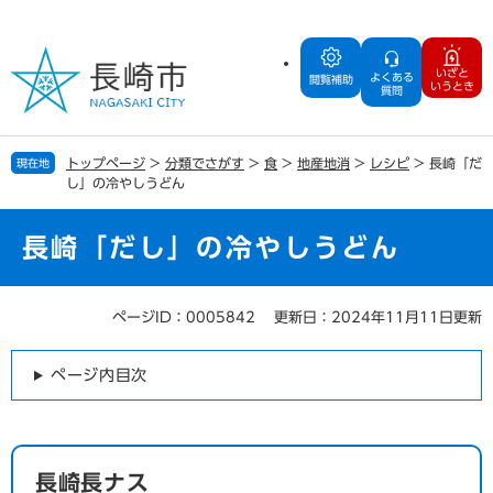
ペ
メ
ー
ニ
ジ
ュ
いざと
よくある
の
ー
閲覧補助
いうとき
質問
先
を
頭
飛
で
ば
トップページ
>
分類でさがす
>
食
>
地産地消
>
レシピ
>
長崎「だ
現在地
す
し
し」の冷やしうどん
。
て
本
文
長崎「だし」の冷やしうどん
へ
ページID：0005842
更新日：2024年11月11日更新
本
文
ページ内目次
長崎長ナス