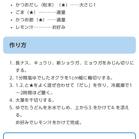
かつおだし（粉末）（★）……大さじ1
ごま（★）…………適量
かつお節（★）……適量
レモン汁…………お好み
作り方
長ナス、キュウリ、新ショウガ、ミョウガをみじん切りに
する。
1分間塩ゆでしたオクラを1cm幅に輪切りする。
1.2.と★をよく混ぜ合わせて「だし」を作り、冷蔵庫で1
～2時間ほど置く。
大葉を千切りする。
ゆでたうどんを氷水でしめ、上から3.をかけて4.を添え
る。
お好みでレモン汁をかけて完成。