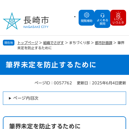
ペ
メ
ー
ニ
ジ
ュ
いざと
よくある
の
ー
閲覧補助
いうとき
質問
先
を
頭
飛
で
ば
トップページ
>
組織でさがす
>
まちづくり部
>
都市計画課
>
筆界
現在地
す
し
未定を防止するために
。
て
本
文
筆界未定を防止するために
へ
ページID：0057762
更新日：2025年6月4日更新
本
文
ページ内目次
筆界未定を防止するために