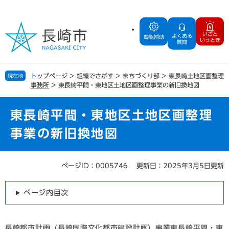
ペ
メ
ー
ニ
ジ
ュ
いざと
よくある
の
ー
閲覧補助
いうとき
質問
先
を
頭
飛
で
ば
トップページ
>
組織でさがす
>
まちづくり部
>
東長崎土地区画整理
現在地
す
し
事務所
>
東長崎平間・東地区土地区画整理事業の新旧換地図
。
て
本
文
東長崎平間・東地区土地区画整理
へ
事業の新旧換地図
ページID：0005746
更新日：2025年3月5日更新
本
文
ページ内目次
長崎都市計画（長崎国際文化都市建設計画）事業東長崎平間・東