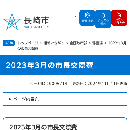
ペ
メ
ー
ニ
ジ
ュ
いざと
よくある
の
ー
閲覧補助
いうとき
質問
先
を
頭
飛
で
ば
トップページ
>
組織でさがす
>
企画政策部
>
秘書課
>
2023年3月
現在地
す
し
の市長交際費
。
て
本
文
2023年3月の市長交際費
へ
ページID：0005714
更新日：2024年11月11日更新
本
文
ページ内目次
2023年3月の市長交際費