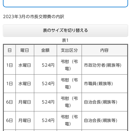
2023年3月の市長交際費の内訳
表のサイズを切り替える
表1
日
曜日
金額
支出区分
内容
弔慰（弔
1日
水曜日
524円
市政功労者(親族等)
電）
弔慰（弔
1日
水曜日
524円
市職員(親族等)
電）
弔慰（弔
6日
月曜日
524円
自治会長(親族等)
電）
弔慰（弔
6日
月曜日
524円
自治会長(親族等)
電）