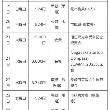
19
弔慰（弔
日曜日
524円
元市職員(本人)
日
電）
20
弔慰（弔
月曜日
524円
市職員(親族等)
日
電）
21
15,000
旭日双光章受章記念
火曜日
会費
日
円
祝賀会
Nagasaki Startup
21
Compass
火曜日
3,000円
会費
日
SUMMIT2023交流
会
22
慶祝（飲
長崎日英教会主催懇
水曜日
3,740円
日
み物）
親会
22
弔慰（弔
市政功労者（親族
水曜日
524円
日
電）
等）