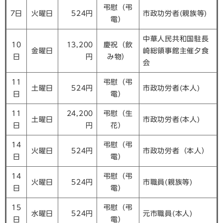
弔慰（弔
7日
火曜日
524円
市政功労者(親族等)
電）
中華人民共和国駐長
10
13,200
慶祝（飲
金曜日
崎総領事館主催夕食
日
円
み物）
会
11
弔慰（弔
土曜日
524円
市政功労者(本人)
日
電）
11
24,200
弔慰（生
土曜日
市政功労者(本人)
日
円
花）
14
弔慰（弔
火曜日
524円
市政功労者（本人）
日
電）
14
弔慰（弔
火曜日
524円
市職員(親族等)
日
電）
15
弔慰（弔
水曜日
524円
元市職員(本人)
日
電）