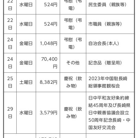
22
弔慰（弔
水曜日
524円
民生委員（親族等）
日
電）
22
弔慰（弔
水曜日
524円
市職員（親族等）
日
電）
24
弔慰（弔
金曜日
1,048円
自治会長(本人)
日
電）
24
70,400
金曜日
その他
記念品（贈呈用）
日
円
25
慶祝（飲
2023年中国駐長崎
土曜日
8,382円
日
み物）
総領事館観桜会
日中平和友好条約締
結45周年及び長崎県
29
慶祝（飲
水曜日
3,579円
日中親善協議会設立
日
み物）
50周年記念長崎・中
国友好交流会