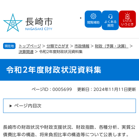
ペ
メ
ー
ニ
ジ
ュ
いざと
よくある
の
ー
閲覧補助
いうとき
質問
先
を
頭
飛
で
ば
トップページ
>
分類でさがす
>
市政情報
>
財政（予算・決算）
>
現在地
す
し
決算関連
>
令和2年度財政状況資料集
。
て
本
文
令和2年度財政状況資料集
へ
ページID：0005699
更新日：2024年11月11日更新
本
文
ページ内目次
長崎市の財政状況や財政支援状況、財政指数、各種分析、実質公
債費比率の構造、将来負担比率の構造等について公表します。