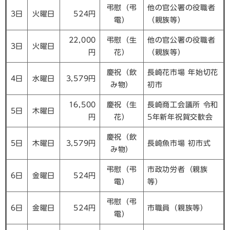
弔慰（弔
他の官公署の役職者
3日
火曜日
524円
電）
（親族等）
22,000
弔慰（生
他の官公署の役職者
3日
火曜日
円
花）
（親族等）
慶祝（飲
長崎花市場 年始切花
4日
水曜日
3,579円
み物）
初市
16,500
慶祝（生
長崎商工会議所 令和
5日
木曜日
円
花）
5年新年祝賀交歓会
慶祝（飲
5日
木曜日
3,579円
長崎魚市場 初市式
み物）
弔慰（弔
市政功労者（親族
6日
金曜日
524円
電）
等）
弔慰（弔
6日
金曜日
524円
市職員（親族等）
電）