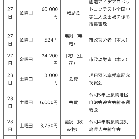
創造アイデアロボッ
27
60,000
トコンテスト全国中
金曜日
激励金
日
円
学生大会出場に係る
市長表敬
27
弔慰（弔
金曜日
524円
市政功労者（本人）
日
電）
27
24,200
弔慰（生
金曜日
市政功労者（本人）
日
円
花）
28
13,000
旭日双光章受章記念
土曜日
会費
日
円
祝賀会
令和5年上長崎地区
28
土曜日
6,000円
会費
自治会連合会新春懇
日
親会
28
慶祝（飲
令和4年度長崎鹿児
土曜日
3,750円
日
み物）
島県人会新年会