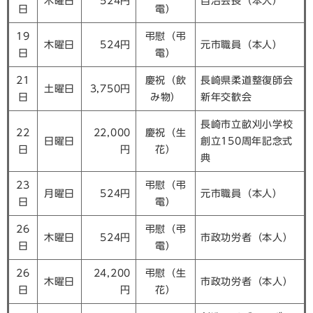
木曜日
524円
自治会長（本人）
日
電）
19
弔慰（弔
木曜日
524円
元市職員（本人）
日
電）
21
慶祝（飲
長崎県柔道整復師会
土曜日
3,750円
日
み物）
新年交歓会
長崎市立畝刈小学校
22
22,000
慶祝（生
日曜日
創立150周年記念式
日
円
花）
典
23
弔慰（弔
月曜日
524円
元市職員（本人）
日
電）
26
弔慰（弔
木曜日
524円
市政功労者（本人）
日
電）
26
24,200
弔慰（生
木曜日
市政功労者（本人）
日
円
花）