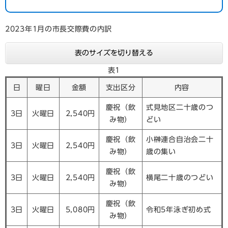
2023年1月の市長交際費の内訳
表のサイズを切り替える
表1
日
曜日
金額
支出区分
内容
慶祝（飲
式見地区二十歳のつ
3日
火曜日
2,540円
み物）
どい
慶祝（飲
小榊連合自治会二十
3日
火曜日
2,540円
み物）
歳の集い
慶祝（飲
3日
火曜日
2,540円
横尾二十歳のつどい
み物）
慶祝（飲
3日
火曜日
5,080円
令和5年泳ぎ初め式
み物）