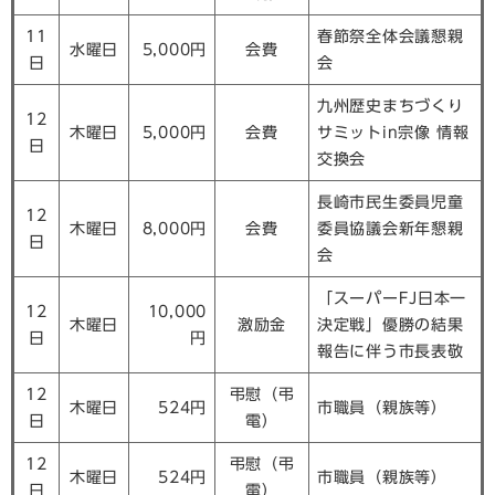
11
春節祭全体会議懇親
水曜日
5,000円
会費
日
会
九州歴史まちづくり
12
木曜日
5,000円
会費
サミットin宗像 情報
日
交換会
長崎市民生委員児童
12
木曜日
8,000円
会費
委員協議会新年懇親
日
会
「スーパーFJ日本一
12
10,000
木曜日
激励金
決定戦」優勝の結果
日
円
報告に伴う市長表敬
12
弔慰（弔
木曜日
524円
市職員（親族等）
日
電）
12
弔慰（弔
木曜日
524円
市職員（親族等）
日
電）