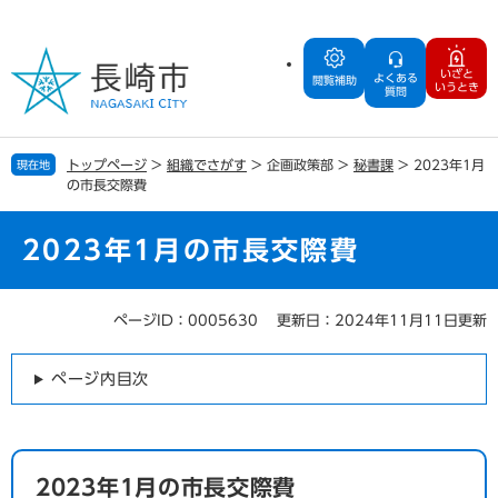
ペ
メ
ー
ニ
ジ
ュ
いざと
よくある
の
ー
閲覧補助
いうとき
質問
先
を
頭
飛
で
ば
トップページ
>
組織でさがす
>
企画政策部
>
秘書課
>
2023年1月
現在地
す
し
の市長交際費
。
て
本
文
2023年1月の市長交際費
へ
ページID：0005630
更新日：2024年11月11日更新
本
文
ページ内目次
2023年1月の市長交際費