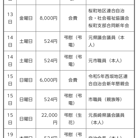
桜町地区連合自治
13
金曜日
8,000円
会費
会・社会福祉協議会
日
桜町支部合同新年会
14
弔慰（弔
元県議会議員（本
土曜日
524円
日
電）
人）
14
弔慰（弔
土曜日
524円
元市職員（本人）
日
電）
15
令和5年西坂地区連
日曜日
6,000円
会費
日
合自治会新年懇親会
15
弔慰（弔
日曜日
524円
市職員（親族等）
日
電）
15
22,000
弔慰（生
元長崎県議会議員
日曜日
日
円
花）
（本人）
19
弔慰（弔