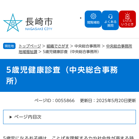
ペ
メ
ー
ニ
ジ
ュ
いざと
よくある
の
ー
閲覧補助
いうとき
質問
先
を
頭
飛
で
ば
トップページ
>
組織でさがす
>
中央総合事務所
>
中央総合事務所
現在地
す
し
地域福祉課
>
5歳児健康診査（中央総合事務所）
。
て
本
文
5歳児健康診査（中央総合事務
へ
所）
ページID：0055866
更新日：2025年5月20日更新
本
文
ページ内目次
5歳児になるお子様は、ことばを理解する力や社会性が高まる時