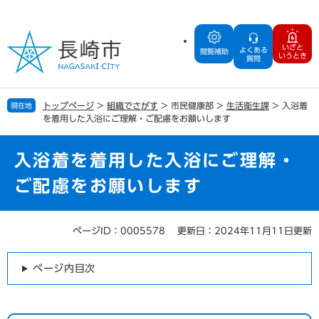
ペ
メ
ー
ニ
ジ
ュ
いざと
よくある
の
ー
閲覧補助
いうとき
質問
先
を
頭
飛
で
ば
トップページ
>
組織でさがす
>
市民健康部
>
生活衛生課
>
入浴着
現在地
す
し
を着用した入浴にご理解・ご配慮をお願いします
。
て
本
文
入浴着を着用した入浴にご理解・
へ
ご配慮をお願いします
ページID：0005578
更新日：2024年11月11日更新
本
文
ページ内目次