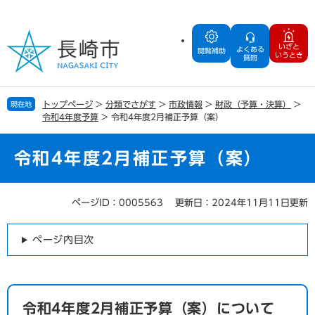
ペ
メ
ー
ニ
ジ
ュ
いざと
よくある
の
ー
閲覧補助
いうとき
質問
先
を
頭
飛
で
ば
トップページ
>
分類でさがす
>
市政情報
>
財政（予算・決算）
>
現在地
す
し
令和4年度予算
>
令和4年度2月補正予算（案）
。
て
本
文
令和4年度2月補正予算（案）
へ
ページID：0005563
更新日：2024年11月11日更新
本
文
ページ内目次
令和4年度2月補正予算（案）について