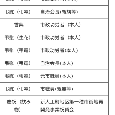
弔慰（弔電）
自治会長(親族等)
香典
市政功労者（本人）
弔慰（生花）
市政功労者（本人）
弔慰（弔電）
市政功労者(本人)
弔慰（弔電）
自治会長(本人)
弔慰（弔電）
元市職員(本人)
弔慰（弔電）
市職員(親族等)
慶祝（飲み
新大工町地区第一種市街地再
物）
開発事業祝賀会