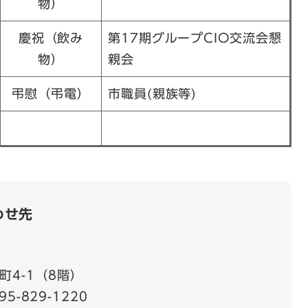
物）
慶祝（飲み
第17期グループCIO交流会懇
物）
親会
弔慰（弔電）
市職員(親族等)
わせ先
町4-1（8階）
95-829-1220