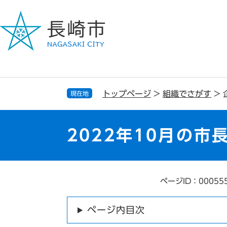
ペ
メ
ー
ニ
ジ
ュ
の
ー
先
を
頭
飛
で
ば
す
し
トップページ
>
組織でさがす
>
現在地
。
て
本
文
2022年10月の市
へ
ページID：00055
本
文
ページ内目次