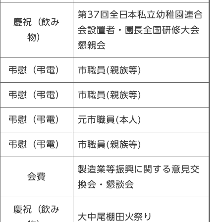
第37回全日本私立幼稚園連合
慶祝（飲み
会設置者・園長全国研修大会
物）
懇親会
弔慰（弔電）
市職員(親族等)
弔慰（弔電）
市職員(親族等)
弔慰（弔電）
元市職員(本人)
弔慰（弔電）
市職員(親族等)
製造業等振興に関する意見交
会費
換会・懇談会
慶祝（飲み
大中尾棚田火祭り