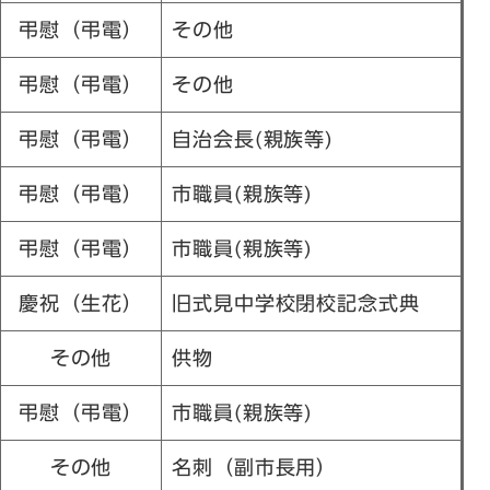
弔慰（弔電）
その他
弔慰（弔電）
その他
弔慰（弔電）
自治会長(親族等)
弔慰（弔電）
市職員(親族等)
弔慰（弔電）
市職員(親族等)
慶祝（生花）
旧式見中学校閉校記念式典
その他
供物
弔慰（弔電）
市職員(親族等)
その他
名刺（副市長用）