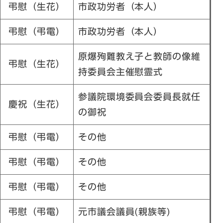
弔慰（生花）
市政功労者（本人）
弔慰（弔電）
市政功労者（本人）
原爆殉難教え子と教師の像維
弔慰（生花）
持委員会主催慰霊式
参議院環境委員会委員長就任
慶祝（生花）
の御祝
弔慰（弔電）
その他
弔慰（弔電）
その他
弔慰（弔電）
その他
弔慰（弔電）
元市議会議員(親族等)