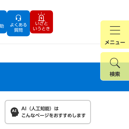
いざと
よくある
助
いうとき
質問
メニュー
検索
AI（人工知能）は
こんなページをおすすめします