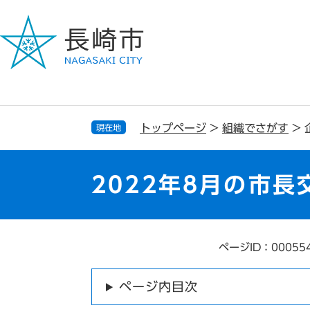
ペ
メ
ー
ニ
ジ
ュ
の
ー
先
を
頭
飛
で
ば
す
し
トップページ
>
組織でさがす
>
現在地
。
て
本
文
2022年8月の市長
へ
ページID：00055
本
文
ページ内目次