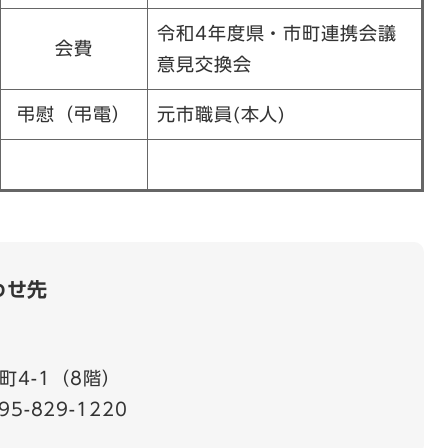
令和4年度県・市町連携会議
会費
意見交換会
弔慰（弔電）
元市職員(本人)
わせ先
町4-1（8階）
95-829-1220