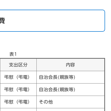
費
表1
支出区分
内容
弔慰（弔電）
自治会長(親族等)
弔慰（弔電）
自治会長(親族等)
弔慰（弔電）
その他