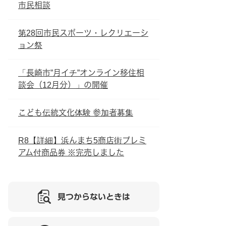
市民相談
第28回市民スポーツ・レクリエーシ
ョン祭
「長崎市”月イチ”オンライン移住相
談会（12月分）」の開催
こども伝統文化体験 参加者募集
R8【詳細】浜んまち5商店街プレミ
アム付商品券 ※完売しました
見つからないときは