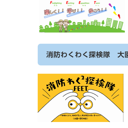
消防わくわく探検隊 大