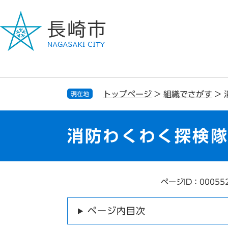
ペ
メ
ー
ニ
ジ
ュ
の
ー
先
を
頭
飛
で
ば
す
し
トップページ
>
組織でさがす
>
現在地
。
て
本
文
消防わくわく探検
へ
ページID：00055
本
文
ページ内目次