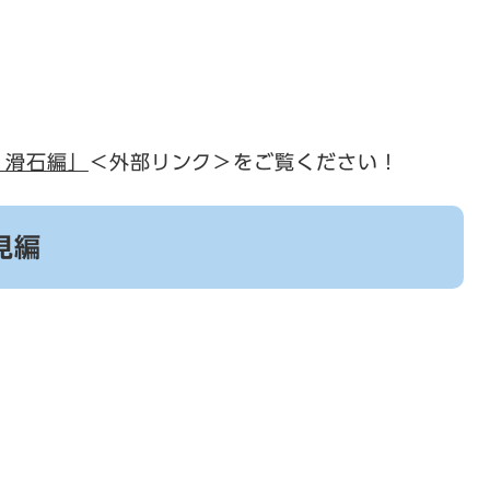
・滑石編」
＜外部リンク＞
をご覧ください！
見編