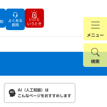
いざと
よくある
助
いうとき
質問
メニュー
検索
AI（人工知能）は
こんなページをおすすめします