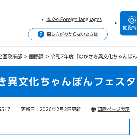
本文へ
Foreign languages
閲覧補
探し方がわからないときは
企画政策部
>
国際課
>
令和7年度「ながさき異文化ちゃんぽ
き異文化ちゃんぽんフェス
5517
更新日：2026年2月2日更新
印刷ページ表示