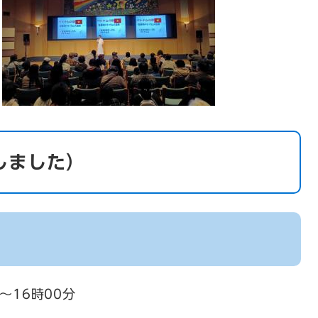
​
​ ​
しました）
分～16時00分