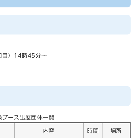
回目）14時45分～
験ブース出展団体一覧
内容
時間
場所