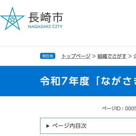
ペ
メ
ー
ニ
ジ
ュ
の
ー
先
を
頭
飛
で
ば
す
し
トップページ
>
組織でさがす
>
現在地
。
て
本
文
令和7年度「ながさ
へ
ページID：000
本
文
ページ内目次