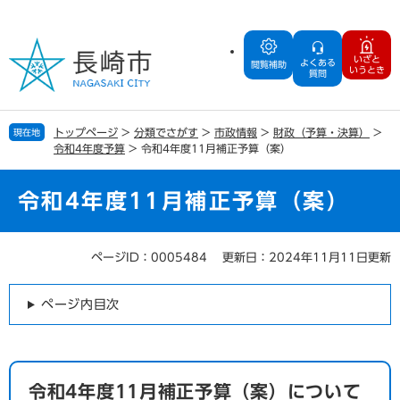
ペ
メ
ー
ニ
ジ
ュ
いざと
よくある
の
ー
閲覧補助
いうとき
質問
先
を
頭
飛
で
ば
トップページ
>
分類でさがす
>
市政情報
>
財政（予算・決算）
>
現在地
す
し
令和4年度予算
>
令和4年度11月補正予算（案）
。
て
本
文
令和4年度11月補正予算（案）
へ
ページID：0005484
更新日：2024年11月11日更新
本
文
ページ内目次
令和4年度11月補正予算（案）について