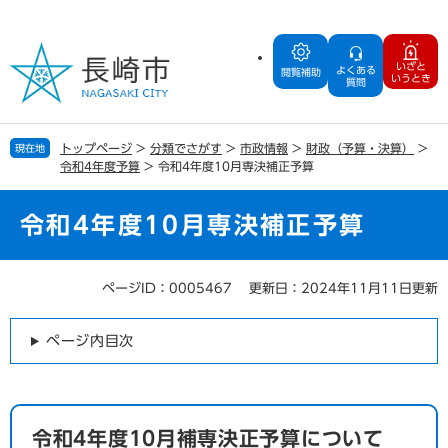
ペ
メ
ー
ニ
ジ
ュ
いざと
よくある
の
ー
閲覧補助
いうとき
質問
先
を
頭
飛
で
ば
トップページ
>
分類でさがす
>
市政情報
>
財政（予算・決算）
>
現在地
す
し
令和4年度予算
>
令和4年度10月専決補正予算
。
て
本
文
令和4年度10月専決補正予算
へ
ページID：0005467
更新日：2024年11月11日更新
本
文
ページ内目次
令和4年度10月補専決正予算について