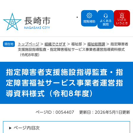
ペ
メ
ー
ニ
ジ
ュ
いざと
よくある
の
ー
閲覧補助
いうとき
質問
先
を
頭
飛
で
ば
トップページ
>
組織でさがす
>
福祉部
>
福祉総務課
>
指定障害者
現在地
す
し
支援施設指導監査・指定障害福祉サービス事業者運営指導資料様式
。
て
（令和8年度）
本
文
指定障害者支援施設指導監査・指
へ
定障害福祉サービス事業者運営指
導資料様式（令和8年度）
ページID：0054407
更新日：2026年5月1日更新
本
文
ページ内目次