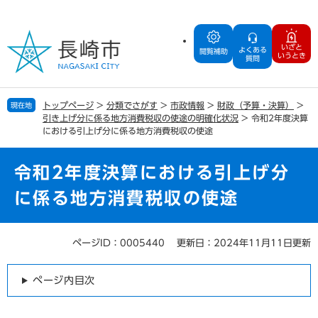
ペ
メ
ー
ニ
ジ
ュ
いざと
よくある
の
ー
閲覧補助
いうとき
質問
先
を
頭
飛
で
ば
トップページ
>
分類でさがす
>
市政情報
>
財政（予算・決算）
>
現在地
す
し
引き上げ分に係る地方消費税収の使途の明確化状況
>
令和2年度決算
。
て
における引上げ分に係る地方消費税収の使途
本
文
令和2年度決算における引上げ分
へ
に係る地方消費税収の使途
ページID：0005440
更新日：2024年11月11日更新
本
文
ページ内目次