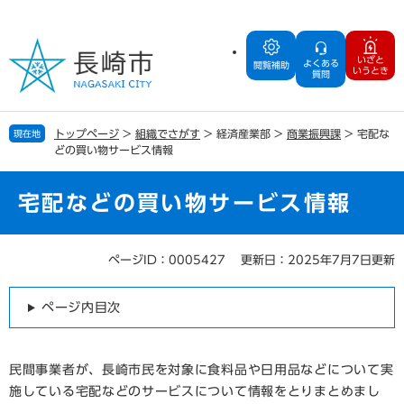
ペ
メ
ー
ニ
ジ
ュ
いざと
よくある
の
ー
閲覧補助
いうとき
質問
先
を
頭
飛
で
ば
トップページ
>
組織でさがす
>
経済産業部
>
商業振興課
>
宅配な
現在地
す
し
どの買い物サービス情報
。
て
本
文
宅配などの買い物サービス情報
へ
ページID：0005427
更新日：2025年7月7日更新
本
文
ページ内目次
民間事業者が、長崎市民を対象に食料品や日用品などについて実
施している宅配などのサービスについて情報をとりまとめまし