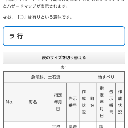
とハザードマップが表示されます。
なお、「○」は有りという意味です。
ラ 行
表のサイズを切り替える
表1
急傾斜、土石流
地すべり
指
作
告
作
指定
定
告示
成
町
示
成
No.
町名
年月
年
番号
状
名
番
状
日
月
況
号
況
日
平成
県告
指