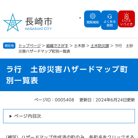
ペ
メ
ー
ニ
ジ
ュ
いざと
よくある
の
ー
閲覧補助
いうとき
質問
先
を
頭
飛
で
ば
トップページ
>
組織でさがす
>
土木部
>
土木防災課
>
ラ行 土砂
現在地
す
し
災害ハザードマップ町別一覧表
。
て
本
文
ラ行 土砂災害ハザードマップ町
へ
別一覧表
ページID：0005408
更新日：2024年6月24日更新
本
文
ページ内目次
（補足）ハザードマップ作成済の町のみ、各町名をクリックする