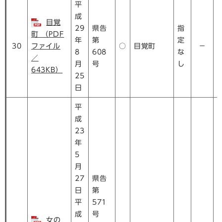
平
成
目覚
29
県告
指
町 （PDF
年
第
定
30
ファイル
○
目覚町
－
8
608
な
／
月
号
し
643KB）
25
日
平
成
23
年
5
月
27
県告
日
第
平
571
成
号
女の