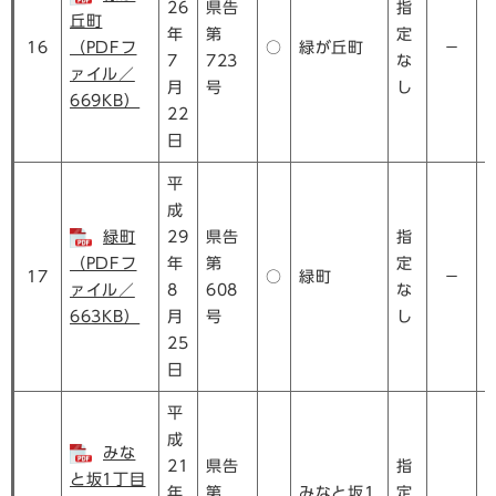
26
県告
指
丘町
年
第
定
16
（PDFフ
○
緑が丘町
－
7
723
な
ァイル／
月
号
し
669KB）
22
日
平
成
緑町
29
県告
指
（PDFフ
年
第
定
17
○
緑町
－
ァイル／
8
608
な
663KB）
月
号
し
25
日
平
成
みな
21
県告
指
と坂1丁目
年
第
みなと坂1
定