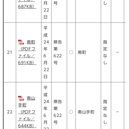
月
号
し
687KB）
22
日
平
成
南町
24
県告
指
（PDFフ
年
第
定
21
○
南町
－
ァイル／
6
622
な
691KB）
月
号
し
22
日
平
成
南山
24
県告
指
手町
年
第
定
22
（PDFフ
○
南山手町
－
6
622
な
ァイル／
月
号
し
644KB）