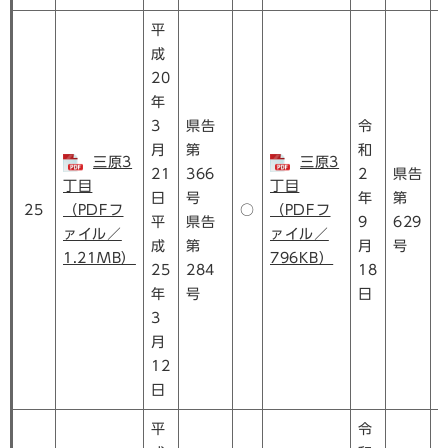
平
成
20
年
3
県告
令
月
第
和
三原3
三原3
21
366
2
県告
丁目
丁目
日
号
年
第
25
（PDFフ
○
（PDFフ
平
県告
9
629
ァイル／
ァイル／
成
第
月
号
1.21MB）
796KB）
25
284
18
年
号
日
3
月
12
日
平
令