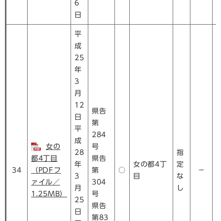
6
日
平
成
25
年
3
月
12
県告
日
第
平
284
成
女の
号
28
指
都4丁目
県告
年
女の都4丁
定
34
（PDFフ
第
○
－
3
目
な
ァイル／
304
月
し
1.25MB）
号
25
県告
日
第83