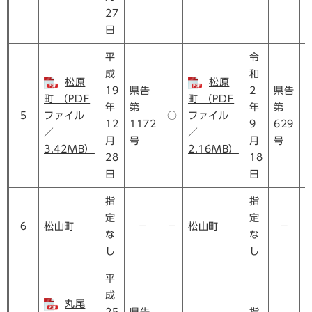
27
日
平
令
成
和
松原
松原
19
県告
2
県告
町 （PDF
町 （PDF
年
第
年
第
5
ファイル
○
ファイル
12
1172
9
629
／
／
月
号
月
号
3.42MB）
2.16MB）
28
18
日
日
指
指
定
定
6
松山町
－
－
松山町
－
な
な
し
し
平
成
丸尾