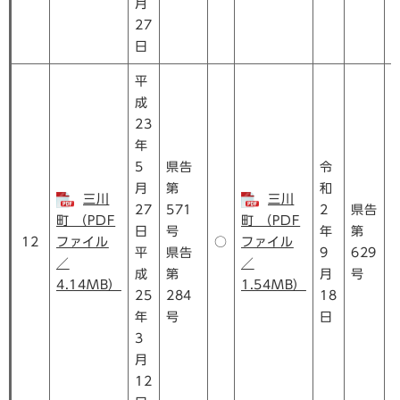
月
27
日
平
成
23
年
5
県告
令
月
第
和
三川
三川
27
571
2
県告
町 （PDF
町 （PDF
日
号
年
第
12
ファイル
○
ファイル
平
県告
9
629
／
／
成
第
月
号
4.14MB）
1.54MB）
25
284
18
年
号
日
3
月
12