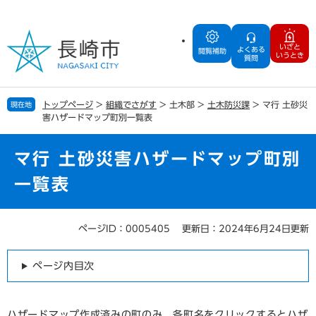
ペ
メ
ー
ニ
ジ
ュ
いざと
よくある
の
ー
閲覧補助
いうとき
質問
先
を
頭
飛
で
ば
トップページ
>
組織でさがす
>
土木部
>
土木防災課
>
マ行 土砂災
現在地
す
し
害ハザードマップ町別一覧表
。
て
本
文
マ行 土砂災害ハザードマップ町別
へ
一覧表
ページID：0005405
更新日：2024年6月24日更新
本
文
ページ内目次
ハザードマップ作成済みの町のみ、各町名をクリックするとハザ