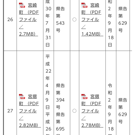
成
和
宮崎
宮崎
30
県告
2
県告
町 （PDF
町 （PDF
年
第
年
第
26
ファイル
○
ファイル
7
543
9
629
／
／
月
号
月
号
2.7MB）
1.42MB）
31
18
日
日
平
成
22
年
4
県告
令
月
第
和
宮摺
宮摺
9
394
2
県告
町 （PDF
町 （PDF
日
号
年
第
27
ファイル
○
ファイル
平
県告
9
629
／
／
成
第
月
号
2.82MB）
2.78MB）
26
695
18