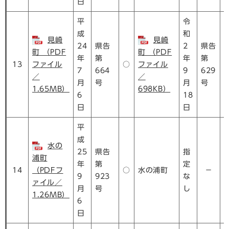
日
平
令
成
和
見崎
見崎
24
県告
2
県告
町 （PDF
町 （PDF
年
第
年
第
13
ファイル
○
ファイル
7
664
9
629
／
／
月
号
月
号
1.65MB）
698KB）
6
18
日
日
平
成
水の
25
県告
指
浦町
年
第
定
14
（PDFフ
○
水の浦町
－
9
923
な
ァイル／
月
号
し
1.26MB）
6
日