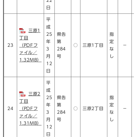
22
日
平
成
三原1
25
県告
指
丁目
年
第
定
23
（PDFフ
○
三原1丁目
－
3
284
な
ァイル／
月
号
し
1.32MB）
12
日
平
成
三原2
25
県告
指
丁目
年
第
定
24
（PDFフ
○
三原2丁目
－
3
284
な
ァイル／
月
号
し
1.31MB）
12
日