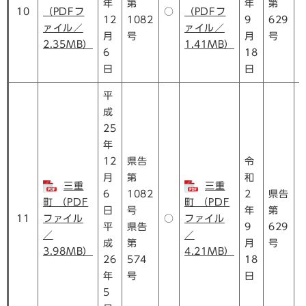
年
第
年
第
10
（PDFフ
○
（PDFフ
12
1082
9
629
ァイル／
ァイル／
月
号
月
号
2.35MB）
1.41MB）
6
18
日
日
平
成
25
年
12
県告
令
月
第
和
三重
三重
6
1082
2
県告
町 （PDF
町 （PDF
日
号
年
第
11
ファイル
○
ファイル
平
県告
9
629
／
／
成
第
月
号
3.98MB）
4.21MB）
26
574
18
年
号
日
5