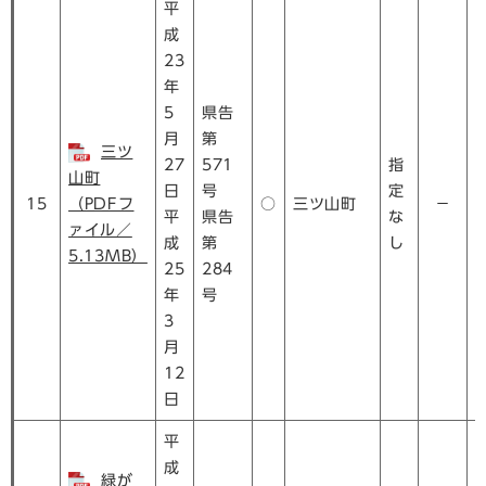
平
成
23
年
5
県告
月
第
三ツ
27
571
指
山町
日
号
定
15
（PDFフ
○
三ツ山町
－
平
県告
な
ァイル／
成
第
し
5.13MB）
25
284
年
号
3
月
12
日
平
成
緑が