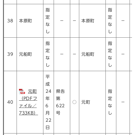
指
指
定
定
38
本原町
－
－
本原町
－
な
な
し
し
指
指
定
定
39
元船町
－
－
元船町
－
な
な
し
し
平
成
元町
24
県告
指
（PDFフ
年
第
定
40
○
元町
－
ァイル／
6
622
な
733KB）
月
号
し
22
日