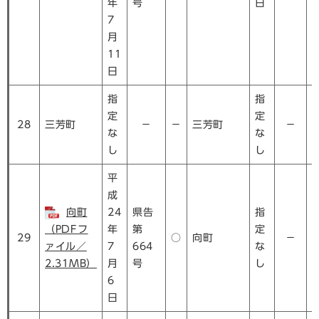
年
号
日
7
月
11
日
指
指
定
定
28
三芳町
－
－
三芳町
－
な
な
し
し
平
成
向町
24
県告
指
（PDFフ
年
第
定
29
○
向町
－
ァイル／
7
664
な
2.31MB）
月
号
し
6
日