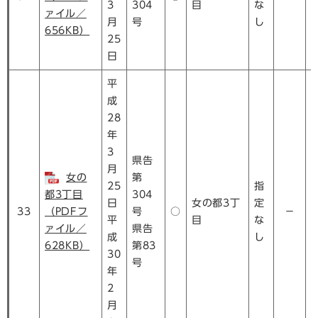
3
304
目
な
ァイル／
月
号
し
656KB）
25
日
平
成
28
年
3
県告
月
女の
第
25
指
都3丁目
304
日
女の都3丁
定
33
（PDFフ
号
○
－
平
目
な
ァイル／
県告
成
し
628KB）
第83
30
号
年
2
月