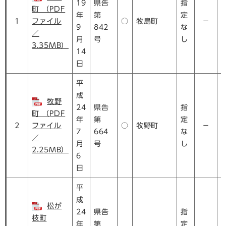
19
県告
指
町 （PDF
年
第
定
1
ファイル
○
牧島町
－
9
842
な
／
月
号
し
3.35MB）
14
日
平
成
牧野
24
県告
指
町 （PDF
年
第
定
2
ファイル
○
牧野町
－
7
664
な
／
月
号
し
2.25MB）
6
日
平
成
松が
24
県告
指
枝町
年
第
定