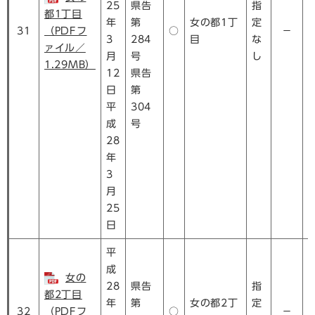
25
県告
指
都1丁目
年
第
女の都1丁
定
31
（PDFフ
○
－
3
284
目
な
ァイル／
月
号
し
1.29MB）
12
県告
日
第
平
304
成
号
28
年
3
月
25
日
平
成
女の
28
県告
指
都2丁目
年
第
女の都2丁
定
32
（PDFフ
○
－