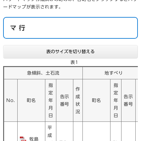
ードマップが表示されます。
マ 行
表のサイズを切り替える
表1
急傾斜、土石流
地すべり
指
指
作
定
定
告示
成
告示
No.
町名
年
町名
年
番号
状
番号
月
月
況
日
日
平
成
牧島