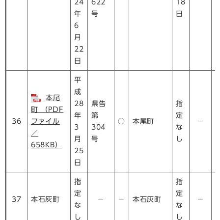
24
622
18
年
号
日
6
月
22
日
平
成
本尾
28
県告
指
町 （PDF
年
第
定
36
ファイル
○
本尾町
－
3
304
な
／
月
号
し
658KB）
25
日
指
指
定
定
37
本石灰町
－
－
本石灰町
－
な
な
し
し