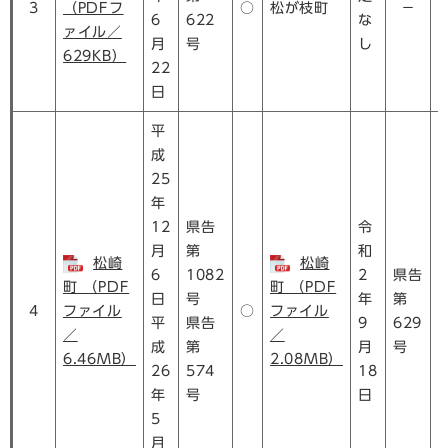
3
（PDFフ
○
松が枝町
－
6
622
な
ァイル／
月
号
し
629KB）
22
日
平
成
25
年
12
県告
令
月
第
和
松崎
松崎
6
1082
2
県告
町 （PDF
町 （PDF
日
号
年
第
4
ファイル
○
ファイル
平
県告
9
629
／
／
成
第
月
号
6.46MB）
2.08MB）
26
574
18
年
号
日
5
月