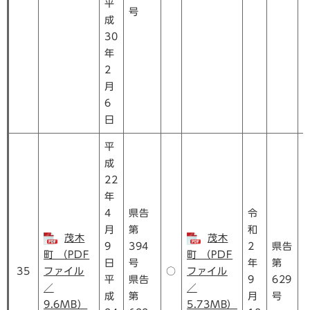
平
号
成
30
年
2
月
6
日
平
成
22
年
4
県告
令
月
第
和
茂木
茂木
9
394
2
県告
町 （PDF
町 （PDF
日
号
年
第
35
ファイル
○
ファイル
平
県告
9
629
／
／
成
第
月
号
9.6MB）
5.73MB）