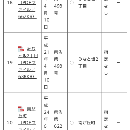
18
（PDFフ
○
－
4
498
丁目
な
ァイル／
月
号
し
667KB）
10
日
平
成
みな
21
県告
指
と坂2丁目
年
第
みなと坂2
定
19
（PDFフ
○
－
4
498
丁目
な
ァイル／
月
号
し
638KB）
10
日
平
成
南が
24
県告
指
丘町
年
第
定
20
（PDFフ
○
南が丘町
－
6
622
な
ァイル／