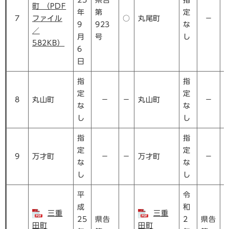
25
県告
指
町 （PDF
年
第
定
7
ファイル
○
丸尾町
－
9
923
な
／
月
号
し
582KB）
6
日
指
指
定
定
8
丸山町
－
－
丸山町
－
な
な
し
し
指
指
定
定
9
万才町
－
－
万才町
－
な
な
し
し
平
令
成
和
三重
三重
25
県告
2
県告
田町
田町