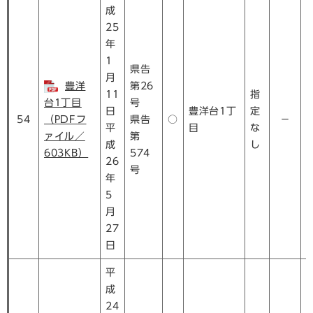
成
25
年
1
県告
月
豊洋
第26
11
指
台1丁目
号
日
豊洋台1丁
定
54
（PDFフ
県告
○
－
平
目
な
ァイル／
第
成
し
603KB）
574
26
号
年
5
月
27
日
平
成
24