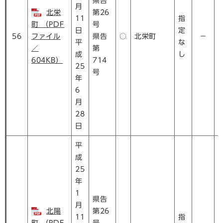
県告
月
北栄
第26
11
指
町 （PDF
号
日
定
56
ファイル
県告
○
北栄町
－
平
な
／
第
成
し
604KB）
714
25
号
年
6
月
28
日
平
成
25
年
1
県告
月
北陽
第26
11
指