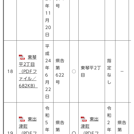
年
号
11
月
20
日
平
成
東琴
24
県告
指
平2丁目
年
第
東琴平2丁
定
18
（PDFフ
○
－
6
622
目
な
ァイル／
月
号
し
682KB）
22
日
令
令
和
和
東出
東出
5
県告
2
県告
津町
津町
年
第
年
第
19
（PDFフ
〇
（PDFフ