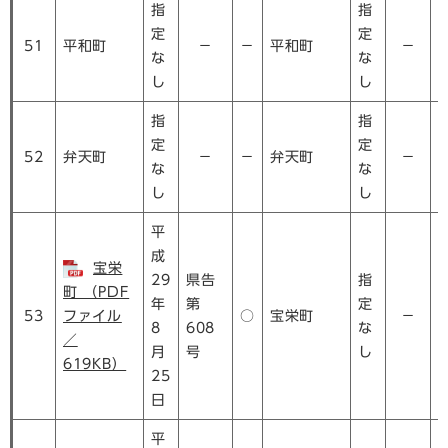
指
指
定
定
51
平和町
－
－
平和町
－
な
な
し
し
指
指
定
定
52
弁天町
－
－
弁天町
－
な
な
し
し
平
成
宝栄
29
県告
指
町 （PDF
年
第
定
53
ファイル
○
宝栄町
－
8
608
な
／
月
号
し
619KB）
25
日
平