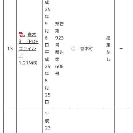
成
25
年
9
県告
月
第
春木
6
923
指
町 （PDF
日
号
定
13
ファイル
○
春木町
－
平
県告
な
／
成
第
し
1.21MB）
29
608
年
号
8
月
25
日
平
成
23