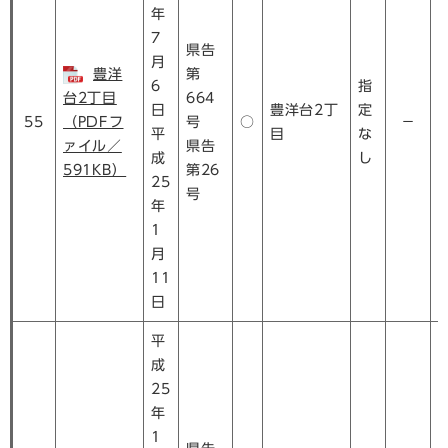
年
7
県告
月
豊洋
第
6
指
台2丁目
664
日
豊洋台2丁
定
55
（PDFフ
号
○
－
平
目
な
ァイル／
県告
成
し
591KB）
第26
25
号
年
1
月
11
日
平
成
25
年
1