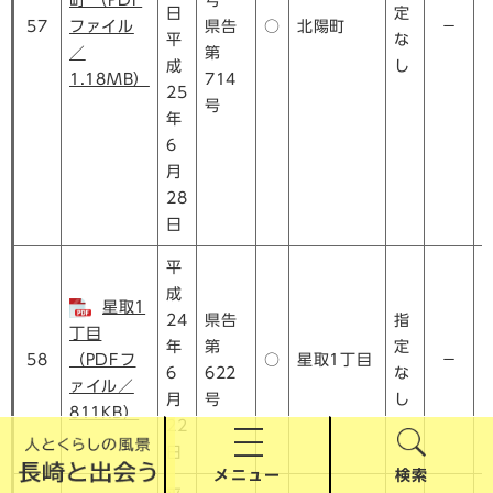
町 （PDF
号
日
定
57
ファイル
県告
○
北陽町
－
平
な
／
第
成
し
1.18MB）
714
25
号
年
6
月
28
日
平
成
星取1
24
県告
指
丁目
年
第
定
58
（PDFフ
○
星取1丁目
－
6
622
な
ァイル／
月
号
し
811KB）
22
日
メニュー
検索