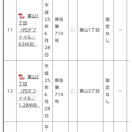
平
成
葉山1
25
県告
指
丁目
年
第
定
11
（PDFフ
○
葉山1丁目
－
6
714
な
ァイル／
月
号
し
634KB）
28
日
平
成
葉山2
25
県告
指
丁目
年
第
定
12
（PDFフ
○
葉山2丁目
－
6
714
な
ァイル／
月
号
し
1.28MB）
28
日
平