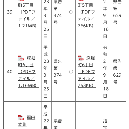
23
県告
2
県告
町5丁目
町5丁目
年
第
年
第
39
（PDFフ
○
（PDFフ
3
374
9
629
ァイル／
ァイル／
月
号
月
号
1.21MB）
766KB）
25
18
日
日
平
令
成
和
深堀
深堀
23
県告
2
県告
町6丁目
町6丁目
年
第
年
第
40
（PDFフ
○
（PDFフ
3
374
9
629
ァイル／
ァイル／
月
号
月
号
1.16MB）
753KB）
25
18
日
日
平
成
福田
22
県告
指
本町
年
第
定