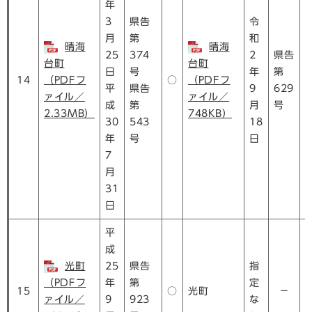
年
3
県告
令
月
第
和
晴海
晴海
25
374
2
県告
台町
台町
日
号
年
第
14
（PDFフ
○
（PDFフ
平
県告
9
629
ァイル／
ァイル／
成
第
月
号
2.33MB）
748KB）
30
543
18
年
号
日
7
月
31
日
平
成
光町
25
県告
指
（PDFフ
年
第
定
15
○
光町
－
ァイル／
9
923
な