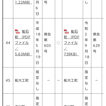
1.22MB）
月
号
し
6
日
平
令
成
和
船石
船石
18
県告
2
県告
町 （PDF
町 （PDF
年
第
年
第
44
ファイル
○
ファイル
5
603
9
629
／
／
月
号
月
号
5.63MB）
739KB）
19
18
日
日
指
指
定
定
45
船大工町
－
－
船大工町
－
な
な
し
し
指
指
定
定