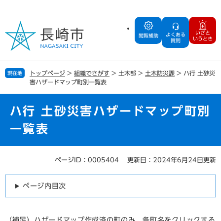
ペ
メ
ー
ニ
ジ
ュ
いざと
よくある
の
ー
閲覧補助
いうとき
質問
先
を
頭
飛
で
ば
トップページ
>
組織でさがす
>
土木部
>
土木防災課
>
ハ行 土砂災
現在地
す
し
害ハザードマップ町別一覧表
。
て
本
文
ハ行 土砂災害ハザードマップ町別
へ
一覧表
ページID：0005404
更新日：2024年6月24日更新
本
文
ページ内目次
（補足）ハザードマップ作成済の町のみ、各町名をクリックする