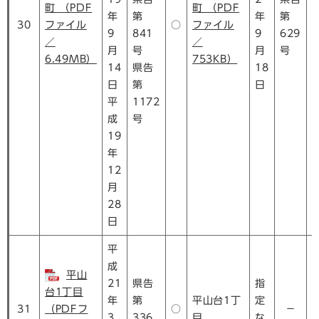
町 （PDF
町 （PDF
年
第
年
第
30
ファイル
○
ファイル
9
841
9
629
／
／
月
号
月
号
6.49MB）
753KB）
14
県告
18
日
第
日
平
1172
成
号
19
年
12
月
28
日
平
成
平山
21
県告
指
台1丁目
年
第
平山台1丁
定
31
（PDFフ
○
－
3
336
目
な