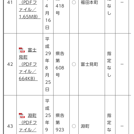
41
（PDFフ
○
福田本町
－
4
418
な
ァイル／
月
号
し
1.65MB）
16
日
平
成
富士
29
県告
指
見町
年
第
定
42
（PDFフ
○
富士見町
－
8
608
な
ァイル／
月
号
し
664KB）
25
日
平
成
淵町
25
県告
指
（PDFフ
年
第
定
43
○
淵町
－
ァイル／
9
923
な