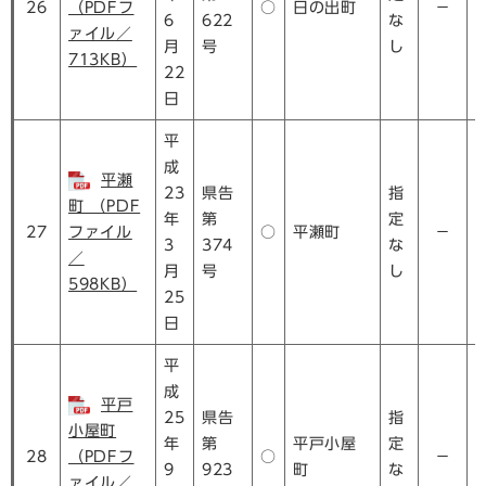
26
（PDFフ
○
日の出町
－
6
622
な
ァイル／
月
号
し
713KB）
22
日
平
成
平瀬
23
県告
指
町 （PDF
年
第
定
27
ファイル
○
平瀬町
－
3
374
な
／
月
号
し
598KB）
25
日
平
成
平戸
25
県告
指
小屋町
年
第
平戸小屋
定
28
（PDFフ
○
－
9
923
町
な
ァイル／