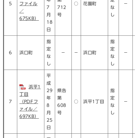
年
第
定
5
ファイル
○
花園町
－
7
712
な
／
月
号
し
675KB）
18
日
指
指
定
定
6
浜口町
－
－
浜口町
－
な
な
し
し
平
成
浜平1
29
県告
指
丁目
年
第
定
7
（PDFフ
○
浜平1丁目
－
8
608
な
ァイル／
月
号
し
697KB）
25
日