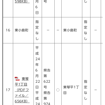
598KB）
月
号
し
6
日
指
指
定
定
16
東小島町
－
－
東小島町
－
な
な
し
し
平
成
24
年
6
県告
月
第
東琴
22
622
指
平1丁目
日
号
東琴平1丁
定
17
（PDFフ
○
－
平
県告
目
な
ァイル／
成
第
し
656KB）
24
974