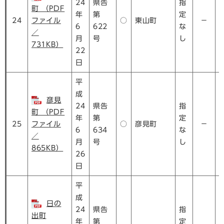
24
県告
指
町 （PDF
年
第
定
24
ファイル
○
東山町
－
6
622
な
／
月
号
し
731KB）
22
日
平
成
彦見
24
県告
指
町 （PDF
年
第
定
25
ファイル
○
彦見町
－
6
634
な
／
月
号
し
865KB）
26
日
平
成
日の
24
県告
指
出町
年
第
定