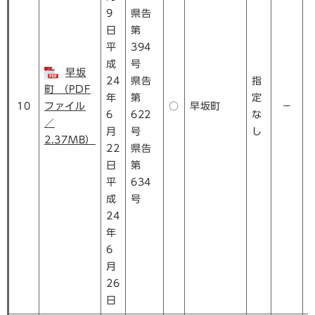
9
県告
日
第
平
394
成
号
早坂
24
県告
指
町 （PDF
年
第
定
10
ファイル
○
早坂町
－
6
622
な
／
月
号
し
2.37MB）
22
県告
日
第
平
634
成
号
24
年
6
月
26
日