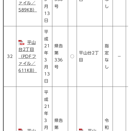
ァイル／
月
号
し
589KB）
13
日
平
成
平山
21
県告
指
台2丁目
年
第
平山台2丁
定
32
（PDFフ
○
－
3
336
目
な
ァイル／
月
号
し
611KB）
13
日
平
成
21
年
3
県告
令
月
第
和