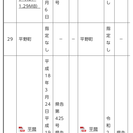
月
号
し
1.29MB）
6
日
指
指
定
定
29
平野町
－
－
平野町
－
な
な
し
し
平
成
18
年
3
月
24
県告
日
第
平
425
令
成
号
和
平間
平間
19
県告
2
県告