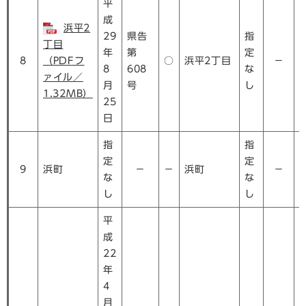
平
成
浜平2
29
県告
指
丁目
年
第
定
8
（PDFフ
○
浜平2丁目
－
8
608
な
ァイル／
月
号
し
1.32MB）
25
日
指
指
定
定
9
浜町
－
－
浜町
－
な
な
し
し
平
成
22
年
4
月