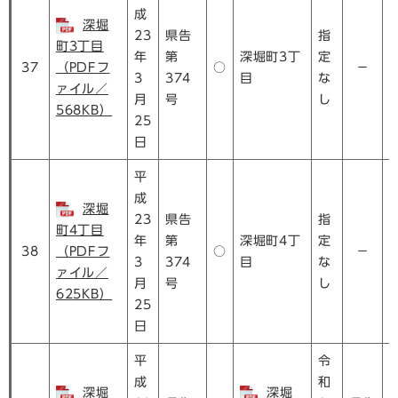
成
深堀
23
県告
指
町3丁目
年
第
深堀町3丁
定
37
（PDFフ
○
－
3
374
目
な
ァイル／
月
号
し
568KB）
25
日
平
成
深堀
23
県告
指
町4丁目
年
第
深堀町4丁
定
38
（PDFフ
○
－
3
374
目
な
ァイル／
月
号
し
625KB）
25
日
平
令
成
和
深堀
深堀