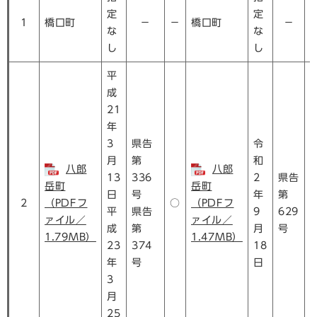
定
定
1
橋口町
－
－
橋口町
－
な
な
し
し
平
成
21
年
3
県告
令
月
第
和
八郎
八郎
13
336
2
県告
岳町
岳町
日
号
年
第
2
（PDFフ
○
（PDFフ
平
県告
9
629
ァイル／
ァイル／
成
第
月
号
1.79MB）
1.47MB）
23
374
18
年
号
日
3
月
25