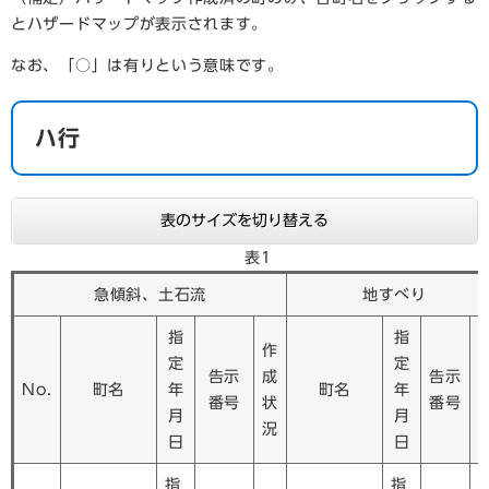
とハザードマップが表示されます。
なお、「○」は有りという意味です。
ハ行
表のサイズを切り替える
表1
急傾斜、土石流
地すべり
指
指
作
定
定
告示
成
告示
No.
町名
年
町名
年
番号
状
番号
月
月
況
日
日
指
指