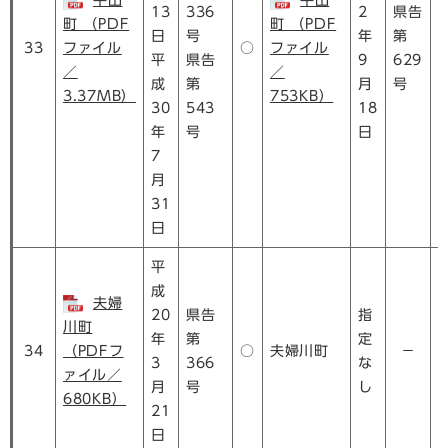
平山
平山
13
336
2
県告
町 （PDF
町 （PDF
日
号
年
第
33
ファイル
○
ファイル
平
県告
9
629
／
／
成
第
月
号
3.37MB）
753KB）
30
543
18
年
号
日
7
月
31
日
平
成
夫婦
20
県告
指
川町
年
第
定
34
（PDFフ
○
夫婦川町
－
3
366
な
ァイル／
月
号
し
680KB）
21
日