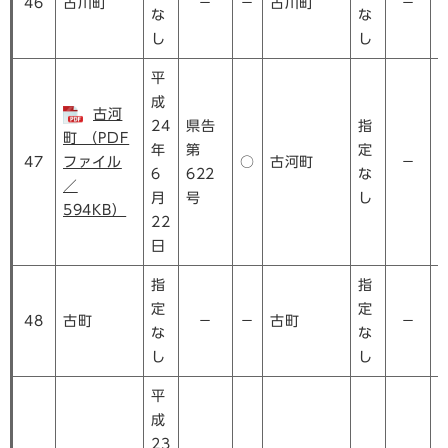
46
古川町
－
－
古川町
－
な
な
し
し
平
成
古河
24
県告
指
町 （PDF
年
第
定
47
ファイル
○
古河町
－
6
622
な
／
月
号
し
594KB）
22
日
指
指
定
定
48
古町
－
－
古町
－
な
な
し
し
平
成
23