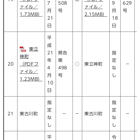
7
508
9
629
ァイル／
ァイル／
月
号
月
号
1.73MB）
2.15MB）
21
18
日
日
平
成
東立
21
県告
指
神町
年
第
定
20
（PDFフ
○
東立神町
－
4
498
な
ァイル／
月
号
し
1.23MB）
10
日
指
指
定
定
21
東古川町
－
－
東古川町
－
な
な
し
し
平
令