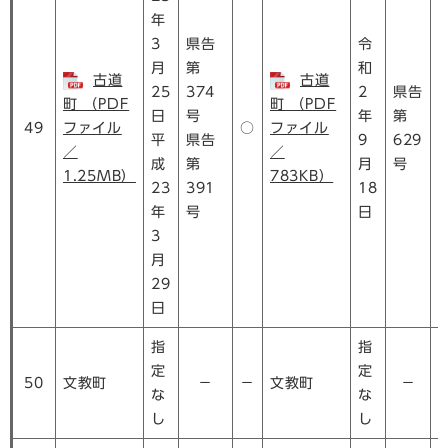
年
3
県告
令
月
第
和
古道
古道
25
374
2
県告
町 （PDF
町 （PDF
日
号
年
第
49
ファイル
○
ファイル
平
県告
9
629
／
／
成
第
月
号
1.25MB）
783KB）
23
391
18
年
号
日
3
月
29
日
指
指
定
定
50
文教町
－
－
文教町
－
な
な
し
し