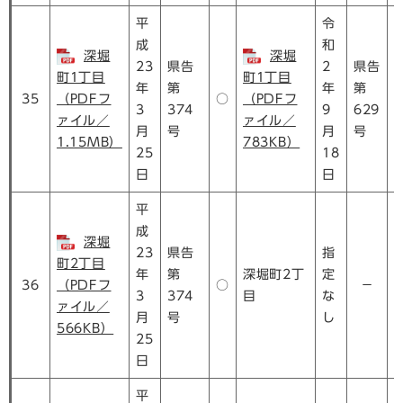
平
令
成
和
深堀
深堀
23
県告
2
県告
町1丁目
町1丁目
年
第
年
第
35
（PDFフ
○
（PDFフ
3
374
9
629
ァイル／
ァイル／
月
号
月
号
1.15MB）
783KB）
25
18
日
日
平
成
深堀
23
県告
指
町2丁目
年
第
深堀町2丁
定
36
（PDFフ
○
－
3
374
目
な
ァイル／
月
号
し
566KB）
25
日
平