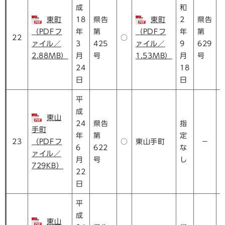
成
和
東町
18
県告
東町
2
県告
（PDFフ
年
第
（PDFフ
年
第
22
○
ァイル／
3
425
ァイル／
9
629
2.88MB）
月
号
1.53MB）
月
号
24
18
日
日
平
成
東山
24
県告
指
手町
年
第
定
23
（PDFフ
○
東山手町
－
6
622
な
ァイル／
月
号
し
729KB）
22
日
平
成
東山