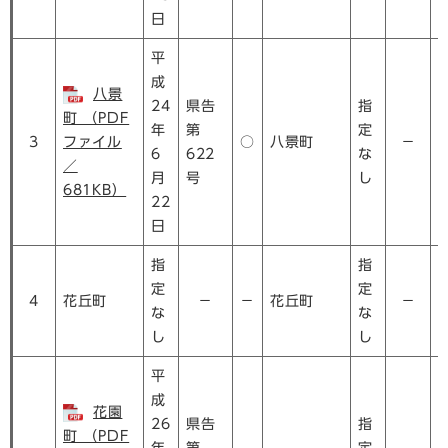
日
平
成
八景
24
県告
指
町 （PDF
年
第
定
3
ファイル
○
八景町
－
6
622
な
／
月
号
し
681KB）
22
日
指
指
定
定
4
花丘町
－
－
花丘町
－
な
な
し
し
平
成
花園
26
県告
指
町 （PDF