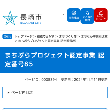
ペ
メ
ー
ニ
ジ
ュ
いざと
よくある
の
ー
閲覧補助
いうとき
質問
先
を
頭
飛
で
ば
トップページ
>
組織でさがす
>
まちづくり部
>
まちなか事業推進室
現在地
す
し
>
まちぶらプロジェクト認定事業 認定番号85
。
て
本
文
まちぶらプロジェクト認定事業 認
へ
定番号85
ページID：0005394
更新日：2024年11月11日更新
本
文
ページ内目次