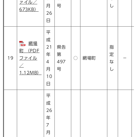
ァイル／
月
号
し
673KB）
26
日
平
成
網場
21
県告
指
町 （PDF
年
第
定
19
ファイル
○
網場町
－
4
497
な
／
月
号
し
1.12MB）
10
日
平
成
26
年
7
月