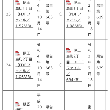
伊王
伊王
4
県告
2
県告
島町1丁目
島町1丁目
年
第
年
第
23
（PDFフ
○
（PDFフ
10
663
9
629
ァイル／
ァイル／
月
号
月
号
1.52MB）
1.08MB）
14
18
日
日
令
令
和
伊王
和
伊王
4
県告
島町2丁
2
県告
島町2丁目
年
第
目 （PDF
年
第
24
（PDFフ
○
10
663
ファイル
9
629
ァイル／
月
号
／
月
号
1.06MB）
14
694KB）
18
日
日
平
成
飯香
20
県告
指