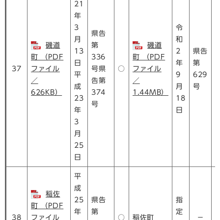
21
年
3
令
県告
月
和
磯道
第
磯道
13
2
県告
町 （PDF
336
町 （PDF
日
年
第
37
ファイル
号県
○
ファイル
平
9
629
／
告第
／
成
月
号
626KB）
374
1.44MB）
23
18
号
年
日
3
月
25
日
平
成
稲佐
25
県告
指
町 （PDF
年
第
定
38
ファイル
○
稲佐町
－