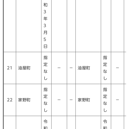
和
3
年
3
月
5
日
指
指
定
定
21
油屋町
－
－
油屋町
－
な
な
し
し
指
指
定
定
22
家野町
－
－
家野町
－
な
な
し
し
令
令
和
和