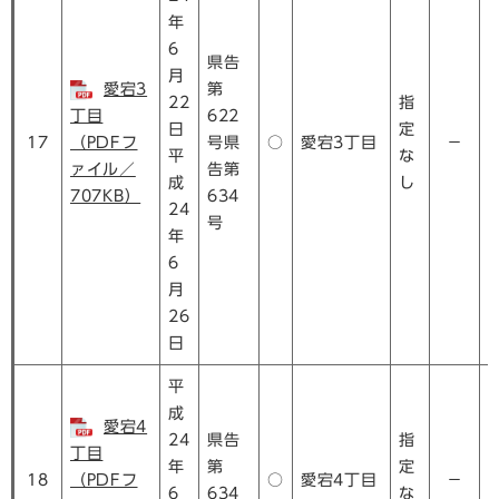
年
6
県告
月
愛宕3
第
22
指
丁目
622
日
定
17
（PDFフ
号県
○
愛宕3丁目
－
平
な
ァイル／
告第
成
し
707KB）
634
24
号
年
6
月
26
日
平
成
愛宕4
24
県告
指
丁目
年
第
定
18
（PDFフ
○
愛宕4丁目
－
6
634
な