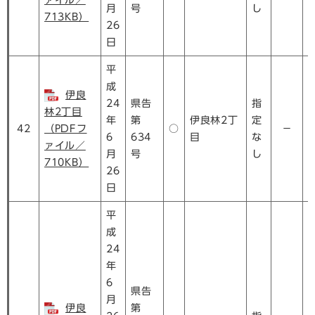
ァイル／
月
号
し
713KB）
26
日
平
成
伊良
24
県告
指
林2丁目
年
第
伊良林2丁
定
42
（PDFフ
○
－
6
634
目
な
ァイル／
月
号
し
710KB）
26
日
平
成
24
年
6
県告
月
伊良
第