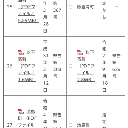
浦町
年
第
定
25
（PDFフ
○
飯香浦町
－
3
387
な
ァイル／
月
号
し
5.59MB）
28
日
平
令
成
和
以下
以下
31
県告
2
県告
宿町
宿町
年
第
年
第
26
（PDFフ
○
（PDFフ
3
208
9
629
ァイル／
ァイル／
月
号
月
号
1.6MB）
2.8MB）
12
18
日
日
令
和
池島
4
県告
指
町 （PDF
年
第
定
27
ファイル
○
池島町
－