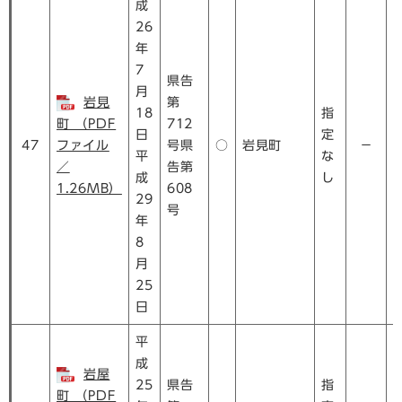
成
26
年
7
県告
月
岩見
第
18
指
町 （PDF
712
日
定
47
ファイル
号県
○
岩見町
－
平
な
／
告第
成
し
1.26MB）
608
29
号
年
8
月
25
日
平
成
岩屋
25
県告
指
町 （PDF