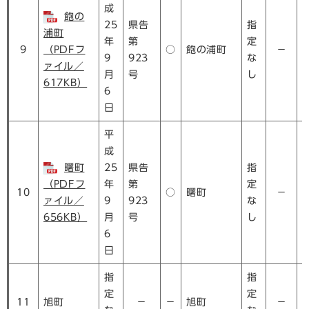
成
飽の
25
県告
指
浦町
年
第
定
9
（PDFフ
○
飽の浦町
－
9
923
な
ァイル／
月
号
し
617KB）
6
日
平
成
曙町
25
県告
指
（PDFフ
年
第
定
10
○
曙町
－
ァイル／
9
923
な
656KB）
月
号
し
6
日
指
指
定
定
11
旭町
－
－
旭町
－