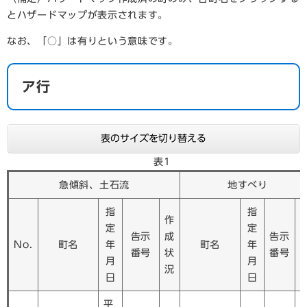
とハザードマップが表示されます。
なお、「○」は有りという意味です。
ア行
表のサイズを切り替える
表1
急傾斜、土石流
地すべり
指
指
作
定
定
告示
成
告示
No.
町名
年
町名
年
番号
状
番号
月
月
況
日
日
平