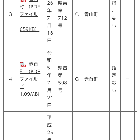
26
県告
指
町 （PDF
年
第
定
3
ファイル
○
青山町
－
7
712
な
／
月
号
し
659KB）
18
日
令
和
赤首
5
県告
指
町 （PDF
年
第
定
4
ファイル
〇
赤首町
－
7
508
な
／
月
号
し
1.09MB）
21
日
平
成
25