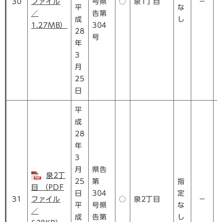
30
ファイル
号県
○
泉1丁目
－
平
な
／
告第
成
し
1.27MB）
304
28
号
年
3
月
25
日
平
成
28
年
3
月
県告
泉2丁
25
第
指
目 （PDF
日
304
定
31
ファイル
○
泉2丁目
－
平
号県
な
／
成
告第
し