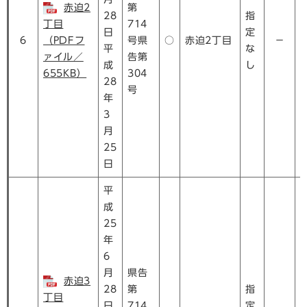
赤迫2
第
28
指
丁目
714
日
定
6
（PDFフ
号県
○
赤迫2丁目
－
平
な
ァイル／
告第
成
し
655KB）
304
28
号
年
3
月
25
日
平
成
25
年
6
月
県告
赤迫3
28
第
指
丁目
日
714
定