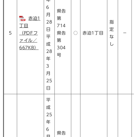
年
6
県告
月
赤迫1
第
28
指
丁目
714
日
定
5
（PDFフ
県告
○
赤迫1丁目
－
平
な
ァイル／
第
成
し
667KB）
304
28
号
年
3
月
25
日
平
成
25
年
6
県告
月