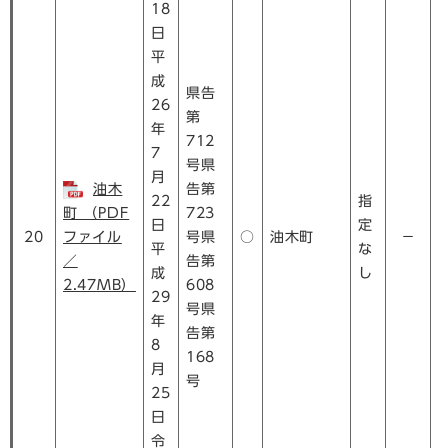
18
日
平
成
県告
26
第
年
712
7
号県
月
油木
告第
22
指
町 （PDF
723
日
定
20
ファイル
号県
○
油木町
－
平
な
／
告第
成
し
2.47MB）
608
29
号県
年
告第
8
168
月
号
25
日
令