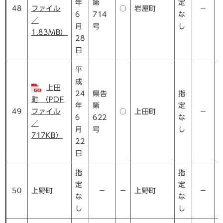
年
第
定
48
ファイル
○
岩屋町
－
6
714
な
／
月
号
し
1.83MB）
28
日
平
成
上田
24
県告
指
町 （PDF
年
第
定
49
ファイル
○
上田町
－
6
622
な
／
月
号
し
717KB）
22
日
指
指
定
定
50
上野町
－
－
上野町
－
な
な
し
し