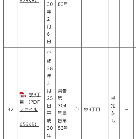
628KB）
30
83号
年
2
月
6
日
平
成
28
年
3
月
県告
泉3丁
25
第
指
目 （PDF
日
304
定
32
ファイル
○
泉3丁目
－
平
号県
な
／
成
告第
し
656KB）
30
83号
年