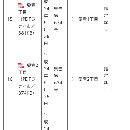
成
愛宕1
24
県告
指
丁目
年
第
定
15
（PDFフ
○
愛宕1丁目
－
6
634
な
ァイル／
月
号
し
881KB）
26
日
平
成
愛宕2
24
県告
指
丁目
年
第
定
16
（PDFフ
○
愛宕2丁目
－
6
634
な
ァイル／
月
号
し
874KB）
26
日
平
成
24