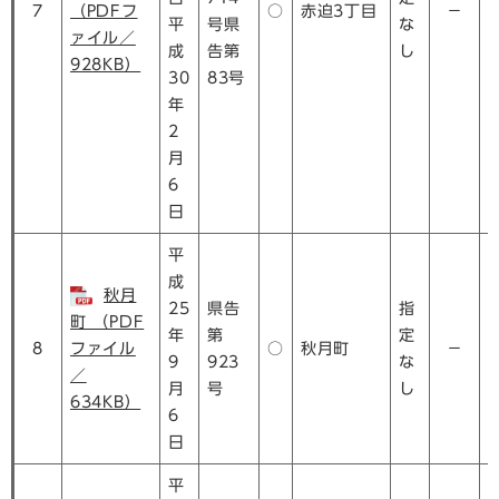
7
（PDFフ
○
赤迫3丁目
－
平
号県
な
ァイル／
成
告第
し
928KB）
30
83号
年
2
月
6
日
平
成
秋月
25
県告
指
町 （PDF
年
第
定
8
ファイル
○
秋月町
－
9
923
な
／
月
号
し
634KB）
6
日
平