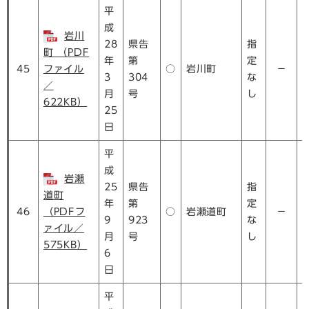
平
成
岩川
28
県告
指
町 （PDF
年
第
定
45
ファイル
○
岩川町
－
3
304
な
／
月
号
し
622KB）
25
日
平
成
岩瀬
25
県告
指
道町
年
第
定
46
（PDFフ
○
岩瀬道町
－
9
923
な
ァイル／
月
号
し
575KB）
6
日
平