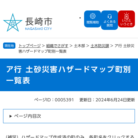
ペ
メ
ー
ニ
ジ
ュ
いざと
よくある
の
ー
閲覧補助
いうとき
質問
先
を
頭
飛
で
ば
トップページ
>
組織でさがす
>
土木部
>
土木防災課
>
ア行 土砂災
現在地
す
し
害ハザードマップ町別一覧表
。
て
本
文
ア行 土砂災害ハザードマップ町別
へ
一覧表
ページID：0005391
更新日：2024年6月24日更新
本
文
ページ内目次
（補足）ハザードマップ作成済の町のみ、各町名をクリックする