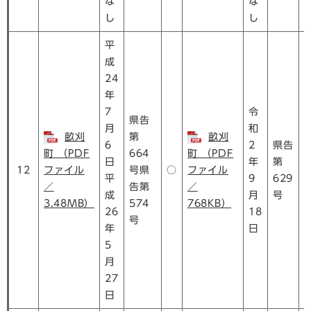
な
な
し
し
平
成
24
年
7
令
県告
月
和
畝刈
第
畝刈
6
2
県告
町 （PDF
664
町 （PDF
日
年
第
12
ファイル
号県
○
ファイル
平
9
629
／
告第
／
成
月
号
3.48MB）
574
768KB）
26
18
号
年
日
5
月
27
日