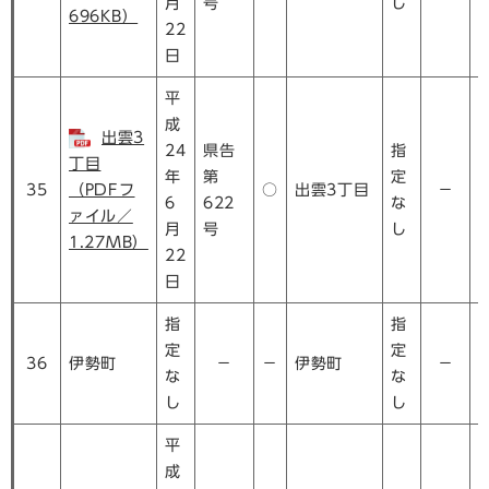
月
号
し
696KB）
22
日
平
成
出雲3
24
県告
指
丁目
年
第
定
35
（PDFフ
○
出雲3丁目
－
6
622
な
ァイル／
月
号
し
1.27MB）
22
日
指
指
定
定
36
伊勢町
－
－
伊勢町
－
な
な
し
し
平
成