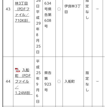
26
指
林3丁目
634
日
伊良林3丁
定
43
（PDFフ
号県
○
－
平
目
な
ァイル／
告第
成
し
710KB）
608
29
号
年
8
月
25
日
平
成
入船
25
県告
指
町 （PDF
年
第
定
44
ファイル
○
入船町
－
9
923
な
／
月
号
し
1.24MB）
6
日