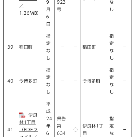
9
923
な
／
月
号
し
1.26MB）
6
日
指
指
定
定
39
稲田町
－
－
稲田町
－
な
な
し
し
指
指
定
定
40
今博多町
－
－
今博多町
－
な
な
し
し
平
成
伊良
24
県告
指
林1丁目
年
第
伊良林1丁
定
41
（PDFフ
○
－
6
634
目
な