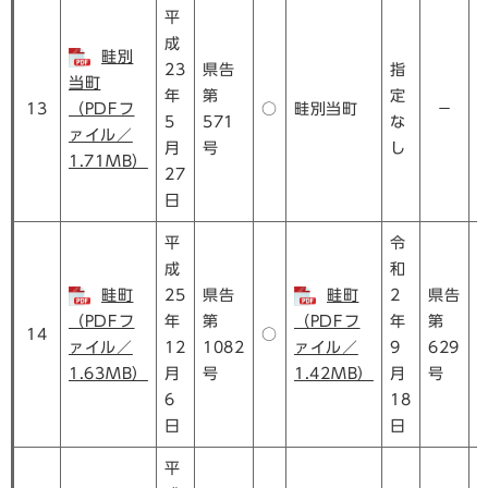
平
成
畦別
23
県告
指
当町
年
第
定
13
（PDFフ
○
畦別当町
－
5
571
な
ァイル／
月
号
し
1.71MB）
27
日
平
令
成
和
畦町
25
県告
畦町
2
県告
（PDFフ
年
第
（PDFフ
年
第
14
○
ァイル／
12
1082
ァイル／
9
629
1.63MB）
月
号
1.42MB）
月
号
6
18
日
日
平