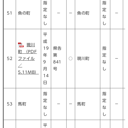
指
指
定
定
51
魚の町
－
－
魚の町
－
な
な
し
し
平
成
現川
19
県告
指
町 （PDF
年
第
定
52
ファイル
○
現川町
－
9
841
な
／
月
号
し
5.11MB）
14
日
指
指
定
定
53
馬町
－
－
馬町
－
な
な
し
し
平