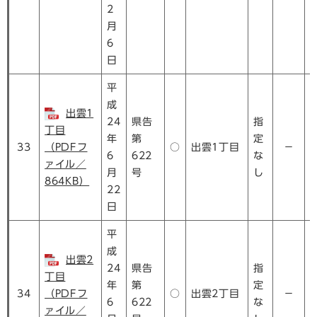
2
月
6
日
平
成
出雲1
24
県告
指
丁目
年
第
定
33
（PDFフ
○
出雲1丁目
－
6
622
な
ァイル／
月
号
し
864KB）
22
日
平
成
出雲2
24
県告
指
丁目
年
第
定
34
（PDFフ
○
出雲2丁目
－
6
622
な
ァイル／