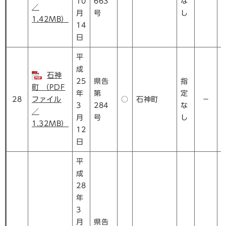
10
663
な
／
月
号
し
1.42MB）
14
日
平
成
石神
25
県告
指
町 （PDF
年
第
定
28
ファイル
○
石神町
－
3
284
な
／
月
号
し
1.32MB）
12
日
平
成
28
年
3
月
県告