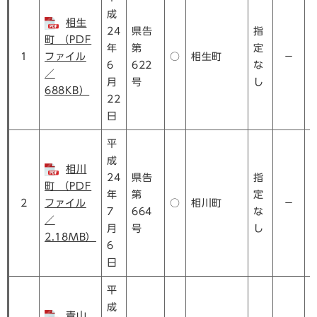
成
相生
24
県告
指
町 （PDF
年
第
定
1
ファイル
○
相生町
－
6
622
な
／
月
号
し
688KB）
22
日
平
成
相川
24
県告
指
町 （PDF
年
第
定
2
ファイル
○
相川町
－
7
664
な
／
月
号
し
2.18MB）
6
日
平
成
青山