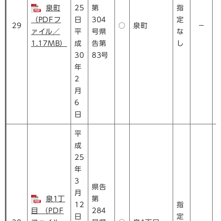
泉町
25
第
指
（PDFフ
日
304
定
29
○
泉町
－
ァイル／
平
号県
な
1.17MB）
成
告第
し
30
83号
年
2
月
6
日
平
成
25
年
3
県告
月
泉1丁
第
12
指
目 （PDF
284
日
定