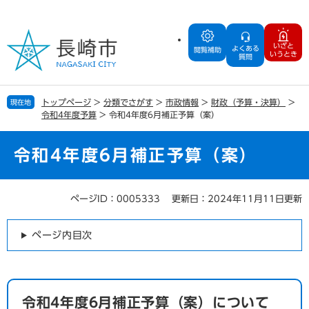
ペ
メ
ー
ニ
ジ
ュ
いざと
よくある
の
ー
閲覧補助
いうとき
質問
先
を
頭
飛
で
ば
トップページ
>
分類でさがす
>
市政情報
>
財政（予算・決算）
>
現在地
す
し
令和4年度予算
>
令和4年度6月補正予算（案）
。
て
本
文
令和4年度6月補正予算（案）
へ
ページID：0005333
更新日：2024年11月11日更新
本
文
ページ内目次
令和4年度6月補正予算（案）について