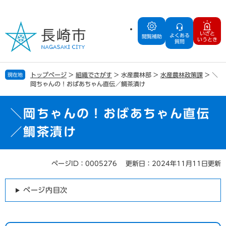
ペ
メ
ー
ニ
ジ
ュ
いざと
よくある
の
ー
閲覧補助
いうとき
質問
先
を
頭
飛
で
ば
トップページ
>
組織でさがす
>
水産農林部
>
水産農林政策課
>
＼
現在地
す
し
岡ちゃんの！おばあちゃん直伝／鯛茶漬け
。
て
本
文
＼岡ちゃんの！おばあちゃん直伝
へ
／鯛茶漬け
ページID：0005276
更新日：2024年11月11日更新
本
文
ページ内目次