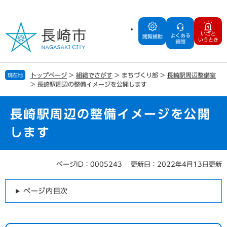
ペ
メ
ー
ニ
ジ
ュ
いざと
よくある
の
ー
閲覧補助
いうとき
質問
先
を
頭
飛
で
ば
トップページ
>
組織でさがす
>
まちづくり部
>
長崎駅周辺整備室
現在地
す
し
>
長崎駅周辺の整備イメージを公開します
。
て
本
文
長崎駅周辺の整備イメージを公開
へ
します
ページID：0005243
更新日：2022年4月13日更新
本
文
ページ内目次